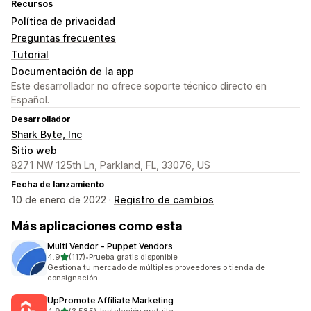
Recursos
Política de privacidad
Preguntas frecuentes
Tutorial
Documentación de la app
Este desarrollador no ofrece soporte técnico directo en
Español.
Desarrollador
Shark Byte, Inc
Sitio web
8271 NW 125th Ln, Parkland, FL, 33076, US
Fecha de lanzamiento
10 de enero de 2022 ·
Registro de cambios
Más aplicaciones como esta
Multi Vendor ‑ Puppet Vendors
de 5 estrellas
4.9
(117)
•
Prueba gratis disponible
117 reseñas en total
Gestiona tu mercado de múltiples proveedores o tienda de
consignación
UpPromote Affiliate Marketing
de 5 estrellas