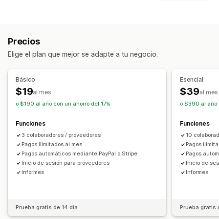
Informes personalizados
Opciones de comisión
Reglas automatizadas
Comisiones personalizadas
Precios
Comisión de producto
Regalías
Elige el plan que mejor se adapte a tu negocio.
Gestión de recomendaciones
Enlaces de afiliado
Seguimiento en tiempo real
Básico
Esencial
$19
$39
Experiencia de afiliado
al mes
al mes
o $190 al año con un ahorro del 17%
o $390 al año 
Paneles de control personalizados
Portal de marca
Dominio personalizado
Promoción de marca personalizada
Funciones
Funciones
3 colaboradores / proveedores
10 colaborad
Pagos
Pagos ilimitados al mes
Pagos ilimit
Pagos de Cámara de Compensación Automatizada (ACH)
Pagos automáticos mediante PayPal o Stripe
Pagos autom
Transferencias bancarias
Pagos automáticos
Inicio de sesión para proveedores
Inicio de se
Informes
Informes
Pagos con tarjeta
Múltiples monedas
PayPal
Pagos programados
Prueba gratis de 14 día
Prueba gratis 