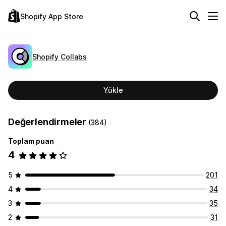
Shopify App Store
Shopify Collabs
Yükle
Değerlendirmeler
(384)
Toplam puan
4
5
201
4
34
3
35
2
31