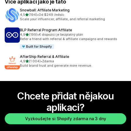
Více aplikací jako je tato
Snowball: Affiliate Marketing
z 5 hvězd
4,5
(194)
•
Od $249 /měsíc
Celkový počet recenzí: 194
Scale your influencer, affiliate, and referral marketing
BLP Referral Program Affiliate
z 5 hvězd
4,9
(199)
•
K dispozici je bezplatný plán
Celkový počet recenzí: 199
Refer a friend with referral & affiliate campaigns and rewards
Built for Shopify
AfterShip Referral & Affiliate
z 5 hvězd
4,9
(1 004)
•
Zdarma
Celkový počet recenzí: 1004
Build brand trust and generate more revenue.
Chcete přidat nějakou
aplikaci?
Vyzkoušejte si Shopify zdarma na 3 dny