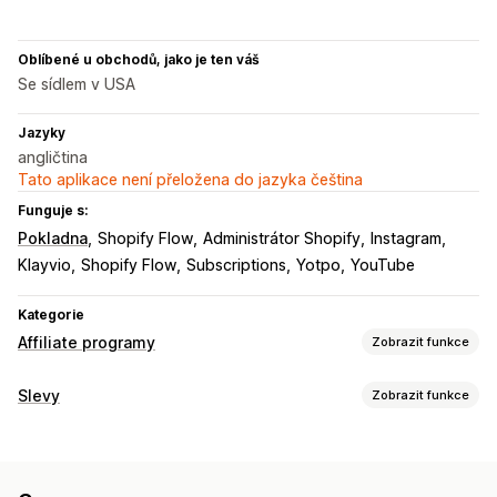
Oblíbené u obchodů, jako je ten váš
Se sídlem v USA
Jazyky
angličtina
Tato aplikace není přeložena do jazyka čeština
Funguje s:
Pokladna
Shopify Flow
Administrátor Shopify
Instagram
Klayvio
Shopify Flow
Subscriptions
Yotpo
YouTube
Kategorie
Affiliate programy
Zobrazit funkce
Možnosti provize
Slevy
Zobrazit funkce
Automatizovaná pravidla
Sledování
Vlastní provize
Typy slev
Provize z produktu
Odstupňované výhody
Slevové kódy
Procentuální slevy
Doprava zdarma
Správa referralů