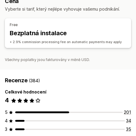
Cena
Sazby za dopravu
Dárky
Vlastní slevy
Affiliate odkazy
Analytika
Automatické sledování
Slevy
Vyberte si tarif, který nejlépe vyhovuje vašemu podnikání.
Správa slev
Prostředí pro affiliate partnery
Automatizace
Analytika
Free
Vytváření stránek
Vlastní registrace
Bezplatná instalace
Vlastní odkazy a slevy
+ 2.9% commission processing fee on automatic payments may apply
Platby
Automatické platby
Naplánované výplaty
Všechny poplatky jsou fakturovány v měně USD.
Recenze
(384)
Celkové hodnocení
4
5
201
4
34
3
35