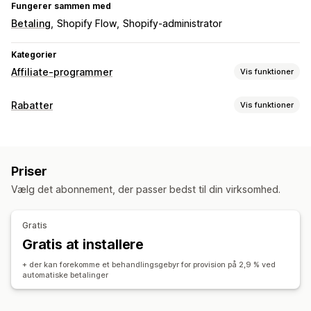
Fungerer sammen med
Betaling
Shopify Flow
Shopify-administrator
Kategorier
Affiliate-programmer
Vis funktioner
Muligheder for kommission
Rabatter
Vis funktioner
Automatiserede regler
Sporing
Tilpasset kommission
Rabattyper
Produktkommission
Fordele på flere niveauer
Rabatkoder
Procentrabatter
Gratis levering
Administration af henvisninger
Priser
Leveringspriser
Gaver
Tilpassede rabatter
Affiliate-links
Analyser
Automatisk sporing
Rabatter
Vælg det abonnement, der passer bedst til din virksomhed.
Administration af rabatter
Affiliateoplevelse
Automatiseringer
Analyser
Gratis
Sideoprettelse
Tilpasset registrering
Gratis at installere
Tilpassede links og rabatter
+ der kan forekomme et behandlingsgebyr for provision på 2,9 % ved
Betalinger
automatiske betalinger
Automatiske betalinger
Planlagte udbetalinger