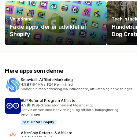
Vejledning
Tech-stac
Få de apps, der er udviklet af
Hundebur
Shopify
Dog Crat
Flere apps som denne
Snowball: Affiliate Marketing
ud af 5 stjerner
4,5
(194)
•
Fra $249 pr. måned
194 anmeldelser i alt
Skaler din markedsføring via influencere, affiliates og henvisninger
BLP Referral Program Affiliate
ud af 5 stjerner
4,9
(199)
•
Gratis abonnement tilgængeligt
199 anmeldelser i alt
Henvis en ven med henvisnings- og affiliate-kampagner og -
belønninger
Built for Shopify
AfterShip Referral & Affiliate