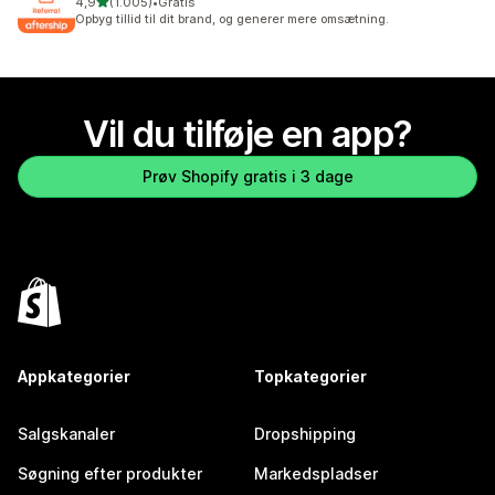
ud af 5 stjerner
4,9
(1.005)
•
Gratis
1005 anmeldelser i alt
Opbyg tillid til dit brand, og generer mere omsætning.
Vil du tilføje en app?
Prøv Shopify gratis i 3 dage
Appkategorier
Topkategorier
Salgskanaler
Dropshipping
Søgning efter produkter
Markedspladser