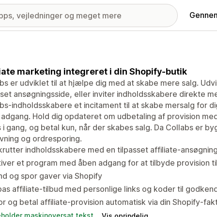
Gennem
liate marketing integreret i din Shopify-butik
bs er udviklet til at hjælpe dig med at skabe mere salg. Udv
sset ansøgningsside, eller inviter indholdsskabere direkte m
bs-indholdsskabere et incitament til at skabe mersalg for 
adgang. Hold dig opdateret om udbetaling af provision me
s i gang, og betal kun, når der skabes salg. Da Collabs er b
rivning og ordresporing.
rutter indholdsskabere med en tilpasset affiliate-ansøgning
iver et program med åben adgang for at tilbyde provision t
d og spor gaver via Shopify
pas affiliate-tilbud med personlige links og koder til godke
r og betal affiliate-provision automatisk via din Shopify-fak
eholder maskinoversat tekst
Vis oprindelig