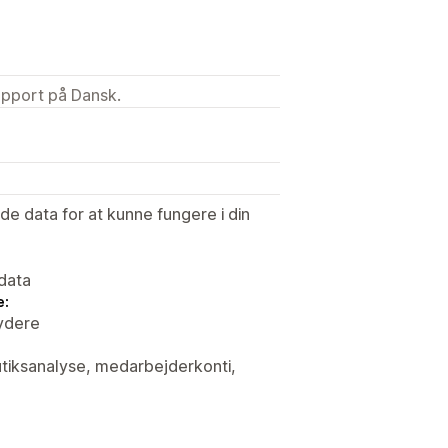
upport på Dansk.
e data for at kunne fungere i din
data
e:
ydere
butiksanalyse, medarbejderkonti,