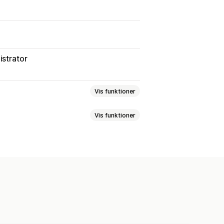
istrator
Vis funktioner
Vis funktioner
asset kommission
 niveauer
levering
Leveringspriser
Gaver
poring
Rabatter
Tilpassede links og rabatter