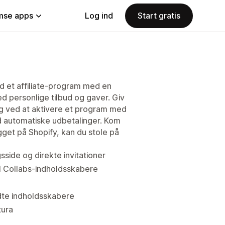
se apps
Log ind
Start gratis
id et affiliate-program med en
ed personlige tilbud og gaver. Giv
dig ved at aktivere et program med
d automatiske udbetalinger. Kom
ygget på Shopify, kan du stole på
sside og direkte invitationer
il Collabs-indholdsskabere
ndte indholdsskabere
tura