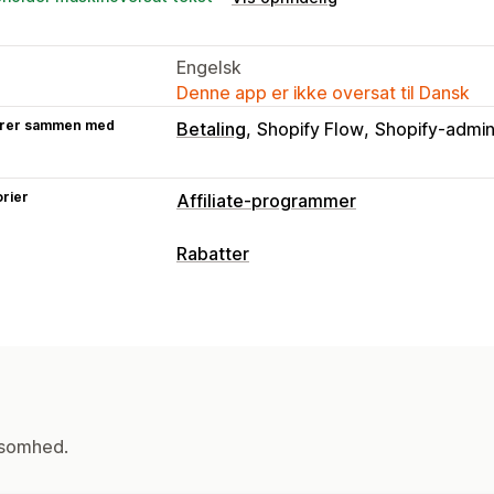
Engelsk
Denne app er ikke oversat til Dansk
rer sammen med
Betaling
Shopify Flow
Shopify-admin
rier
Affiliate-programmer
Muligheder for kommission
Rabatter
Automatiserede regler
Sporing
Tilp
Rabattyper
Produktkommission
Fordele på flere
Rabatkoder
Procentrabatter
Gratis 
Administration af henvisninger
Tilpassede rabatter
Affiliate-links
Analyser
Automatisk s
Administration af rabatter
Affiliateoplevelse
Automatiseringer
Analyser
ksomhed.
Sideoprettelse
Tilpasset registrering