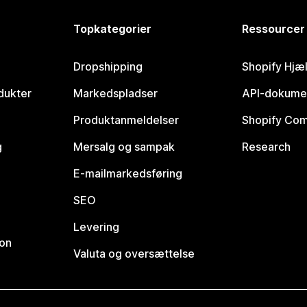
Topkategorier
Ressourcer
Dropshipping
Shopify Hjæ
dukter
Markedspladser
API-dokume
Produktanmeldelser
Shopify Co
g
Mersalg og sampak
Research
E-mailmarkedsføring
SEO
Levering
ion
Valuta og oversættelse