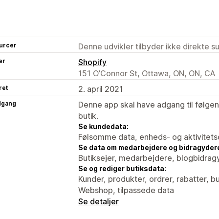
urcer
Denne udvikler tilbyder ikke direkte s
er
Shopify
151 O’Connor St, Ottawa, ON, ON, CA
ret
2. april 2021
dgang
Denne app skal have adgang til følgend
butik.
Se kundedata:
Følsomme data, enheds- og aktivitets
Se data om medarbejdere og bidragyder
Butiksejer, medarbejdere, blogbidrag
Se og rediger butiksdata:
Kunder, produkter, ordrer, rabatter, 
Webshop, tilpassede data
Se detaljer