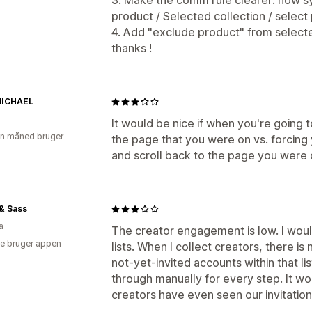
3. Make the comm rule clearer: how 
product / Selected collection / select
4. Add "exclude product" from selecte
thanks !
 MICHAEL
It would be nice if when you're going to
en måned bruger
the page that you were on vs. forcing 
and scroll back to the page you were 
& Sass
a
The creator engagement is low. I would 
e bruger appen
lists. When I collect creators, there is
not-yet-invited accounts within that li
through manually for every step. It wou
creators have even seen our invitation