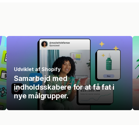
Udviklet af Shopify
Samarbejd med
indholdsskabere for at få fat i
nye målgrupper.