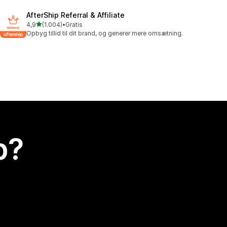
AfterShip Referral & Affiliate
ud af 5 stjerner
4,9
(1.004)
•
Gratis
1004 anmeldelser i alt
Opbyg tillid til dit brand, og generer mere omsætning.
p?