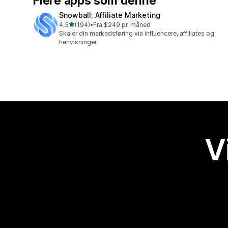
Flere apps som denne
Snowball: Affiliate Marketing
ud af 5 stjerner
4,5
(194)
•
Fra $249 pr. måned
194 anmeldelser i alt
Skaler din markedsføring via influencere, affiliates og
henvisninger
V