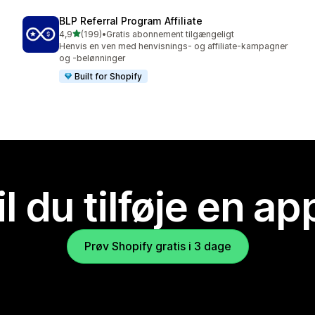
BLP Referral Program Affiliate
ud af 5 stjerner
4,9
(199)
•
Gratis abonnement tilgængeligt
199 anmeldelser i alt
Henvis en ven med henvisnings- og affiliate-kampagner
og -belønninger
Built for Shopify
il du tilføje en ap
Prøv Shopify gratis i 3 dage