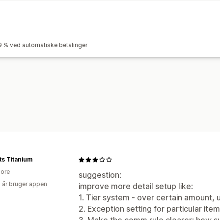
Betalinger
Automatiske betalinger
Planlagte ud
9 % ved automatiske betalinger
ts Titanium
ore
suggestion:
2 år bruger appen
improve more detail setup like:
1. Tier system - over certain amount, 
2. Exception setting for particular item