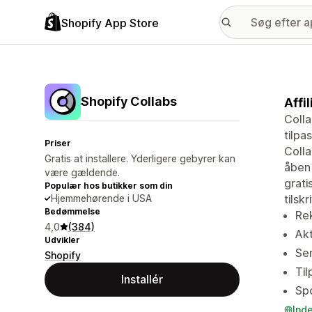
Shopify App Store
Shopify Collabs
Affi
Colla
tilpa
Priser
Colla
Gratis at installere. Yderligere gebyrer kan
åben 
være gældende.
grati
Populær hos butikker som din
Hjemmehørende i USA
tilsk
Bedømmelse
Rek
4,0
(384)
Akt
Udvikler
Sen
Shopify
Til
Installér
Spo
Ind