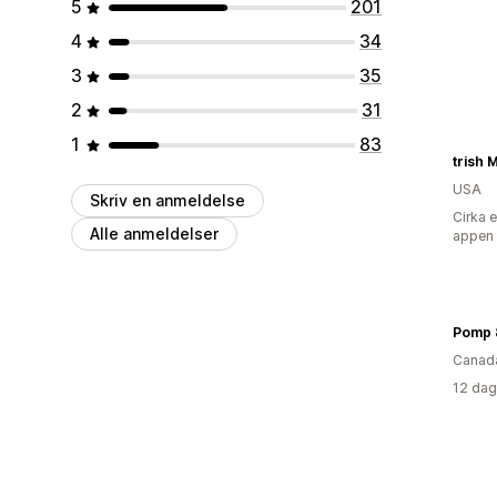
5
201
4
34
3
35
2
31
1
83
trish
USA
Skriv en anmeldelse
Cirka 
Alle anmeldelser
appen
Pomp 
Canad
12 dag