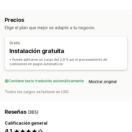
Tipos de descuentos
Comisiones personalizadas
Comisión de producto
Códigos de descuento
Descuentos porcentuales
Beneficios por niveles
Precios
Envío gratis
Tarifas de envío
Regalos
Gestión de recomendaciones
Elige el plan que mejor se adapte a tu negocio.
Descuentos personalizados
Enlaces de afiliado
Informes y estadísticas
Gestión de descuentos
Seguimiento automático
Descuentos
Gratis
Automatizaciones
Informes y estadísticas
Instalación gratuita
Experiencia de afiliado
Creación de páginas
Registro personalizado
+ Puede aplicarse un cargo del 2,9 % por el procesamiento de
comisiones en pagos automáticos
Enlaces y descuentos personalizados
Pagos
Contiene texto traducido automáticamente
Mostrar original
Pagos automáticos
Pagos programados
Todos los cargos se facturan en USD.
Reseñas
(385)
Calificación general
4,1