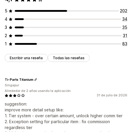
5
202
4
34
3
35
2
31
1
83
Escribir una reseña
Todas las reseñas
Ti-Parts Titanium
Singapur
Alrededor de 2 años usando la aplicación
31 de julio de 2026
suggestion:
improve more detail setup like:
1. Tier system - over certain amount, unlock higher comm tier
2. Exception setting for particular item : fix commission
regardless tier