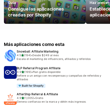
Guía
Haz crecer 
Consigue las aplicaciones
Establec
creadas por Shopify
aplicacio
Más aplicaciones como esta
Snowball: Affiliate Marketing
de 5 estrellas
4.5
(194)
•
Desde $249 al mes
194 reseñas en total
Escala el marketing de influencers, afiliados y referidos
BLP Referral Program Affiliate
de 5 estrellas
4.9
(199)
•
Plan gratis disponible
199 reseñas en total
Refiere a un amigo con recompensas y campañas de referidos y
afiliados
Built for Shopify
AfterShip Referral & Affiliate
de 5 estrellas
4.9
(1,005)
•
Gratis
1005 reseñas en total
Genera confianza en la marca y obtén más ingresos.