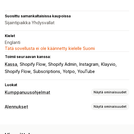
Suosittu samankaltaisissa kaupoissa
Sijaintipaikka Yhdysvallat
Kielet
Englanti
Tätä sovellusta ei ole käännetty kielelle Suomi
Toimii seuraavan kanssa:
Kassa
Shopify Flow
Shopify Admin
Instagram
Klayvio
Shopify Flow
Subscriptions
Yotpo
YouTube
Luokat
Kumppanuusohjelmat
Näytä ominaisuudet
Provisiovaihtoehdot
Alennukset
Näytä ominaisuudet
Automaattiset säännöt
Seuranta
Mukautettu provisio
Alennustyypit
Tuoteprovisio
Porrastetut edut
Alennuskoodit
Prosenttialennukset
Ilmainen toimitus
Suositusten hallinnointi