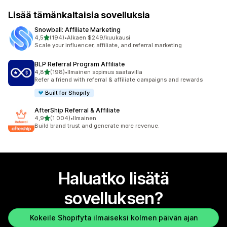
Lisää tämänkaltaisia sovelluksia
Snowball: Affiliate Marketing
/ 5 tähteä
4,5
(194)
•
Alkaen $249/kuukausi
194 arvostelua yhteensä
Scale your influencer, affiliate, and referral marketing
BLP Referral Program Affiliate
/ 5 tähteä
4,8
(198)
•
Ilmainen sopimus saatavilla
198 arvostelua yhteensä
Refer a friend with referral & affiliate campaigns and rewards
Built for Shopify
AfterShip Referral & Affiliate
/ 5 tähteä
4,9
(1 004)
•
Ilmainen
1004 arvostelua yhteensä
Build brand trust and generate more revenue.
Haluatko lisätä
sovelluksen?
Kokeile Shopifyta ilmaiseksi kolmen päivän ajan