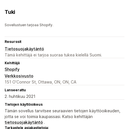
Tuki
Sovellustuen tarjoaa Shopify.
Resurssit
Tietosuojakäytäntö
Tämä kehittäjä ei tarjoa suoraa tukea kielellä Suomi.
Kehittäjä
Shopify
Verkkosivusto
151 O’Connor St, Ottawa, ON, ON, CA
Lanseerattu
2. huhtikuu 2021
Tietojen käyttöoikeus
Tämän sovellus tarvitsee seuraavien tietojen käyttöoikeuden,
jotta se voi toimia kaupassasi. Katso kehittäjän
tietosuojakäytäntö
.
Tarkastele asiakastietoja: