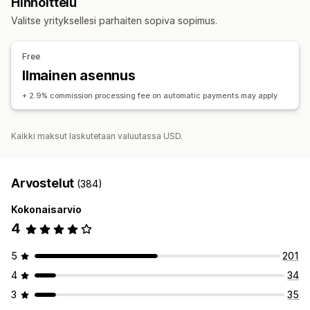
Hinnoittelu
Toimitushinnat
Lahjat
Mukautetut alennukset
Kumppanilinkit
Analytiikka
Automaattinen seuranta
Valitse yrityksellesi parhaiten sopiva sopimus.
Alennusten hallinnointi
Alennukset
Automaatiot
Analytiikka
Free
Kumppanikokemus
Ilmainen asennus
Sivun luominen
Mukautettu rekisteröinti
Mukautetut linkit ja alennukset
+ 2.9% commission processing fee on automatic payments may apply
Maksut
Kaikki maksut laskutetaan valuutassa USD.
Automaattiset maksut
Ajastetut maksut
Arvostelut
(384)
Kokonaisarvio
4
5
201
4
34
3
35