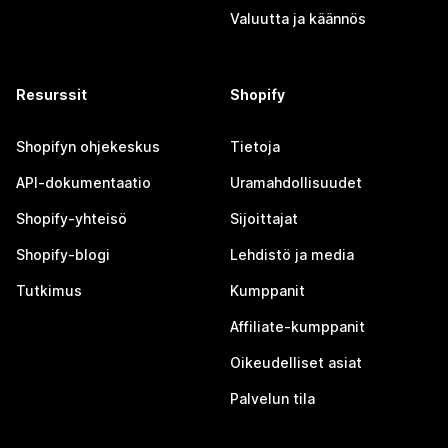
Valuutta ja käännös
Resurssit
Shopify
Shopifyn ohjekeskus
Tietoja
API-dokumentaatio
Uramahdollisuudet
Shopify-yhteisö
Sijoittajat
Shopify-blogi
Lehdistö ja media
Tutkimus
Kumppanit
Affiliate-kumppanit
Oikeudelliset asiat
Palvelun tila