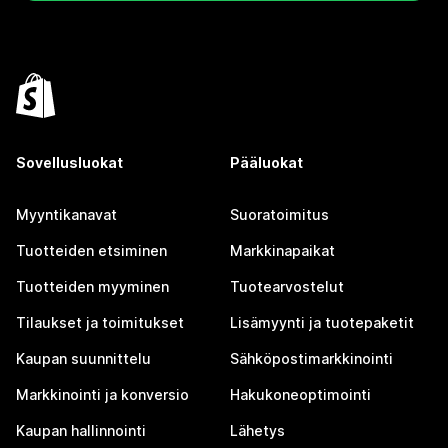
Sovellusluokat
Pääluokat
Myyntikanavat
Suoratoimitus
Tuotteiden etsiminen
Markkinapaikat
Tuotteiden myyminen
Tuotearvostelut
Tilaukset ja toimitukset
Lisämyynti ja tuotepaketit
Kaupan suunnittelu
Sähköpostimarkkinointi
Markkinointi ja konversio
Hakukoneoptimointi
Kaupan hallinnointi
Lähetys