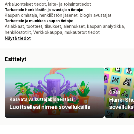
Arkaluonteiset tiedot, laite- ja toimintatiedot
Tarkastele henkilöstön ja avustajien tietoja:
Kaupan omistaja, henkilöstön jäsenet, blogin avustajat
Tarkastele ja muokkaa kaupan tietoja:
Asiakkaat, tuotteet, tilaukset, alennukset, kaupan analytiikka,
henkilöstötilit, Verkkokauppa, mukautetut tiedot
Näytä tiedot
Esittelyt
Opas
Kasvata vaikuttajabisnestäsi
Hanki Sho
Luo itsellesi nimeä sovelluksilla
sovelluks