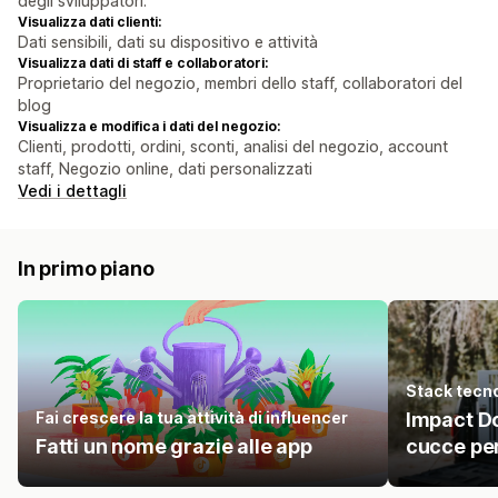
degli sviluppatori.
Visualizza dati clienti:
Dati sensibili, dati su dispositivo e attività
Visualizza dati di staff e collaboratori:
Proprietario del negozio, membri dello staff, collaboratori del
blog
Visualizza e modifica i dati del negozio:
Clienti, prodotti, ordini, sconti, analisi del negozio, account
staff, Negozio online, dati personalizzati
Vedi i dettagli
In primo piano
Stack tecn
Fai crescere la tua attività di influencer
Impact Do
Fatti un nome grazie alle app
cucce per