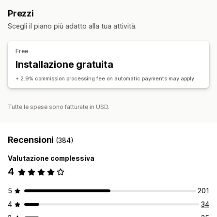
Codici sconto
Sconti percentuali
Spedizione gratuita
Vantaggi progressivi
Prezzi
Tariffe di spedizione
Regali
Sconti personalizzati
Gestione dei referral
Scegli il piano più adatto alla tua attività.
Gestione sconti
Link di affiliazione
Analisi
Monitoraggio automatico
Automazioni
Analisi
Sconti
Free
Installazione gratuita
Esperienza di affiliazione
Creazione di pagine
Registrazione personalizzata
+ 2.9% commission processing fee on automatic payments may apply
Link e sconti personalizzati
Tutte le spese sono fatturate in USD.
Pagamenti
Pagamenti automatici
Accrediti programmati
Recensioni
(384)
Valutazione complessiva
4
5
201
4
34