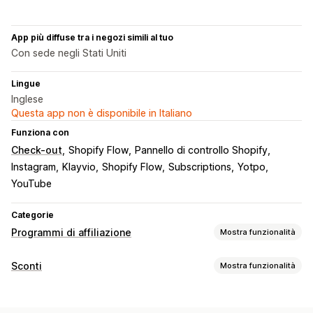
App più diffuse tra i negozi simili al tuo
Con sede negli Stati Uniti
Lingue
Inglese
Questa app non è disponibile in Italiano
Funziona con
Check-out
Shopify Flow
Pannello di controllo Shopify
Instagram
Klayvio
Shopify Flow
Subscriptions
Yotpo
YouTube
Categorie
Programmi di affiliazione
Mostra funzionalità
Opzioni di commissione
Sconti
Mostra funzionalità
Regole automatiche
Monitoraggio
Tipo di sconto
Commissione personalizzata
Commissione sul prodotto