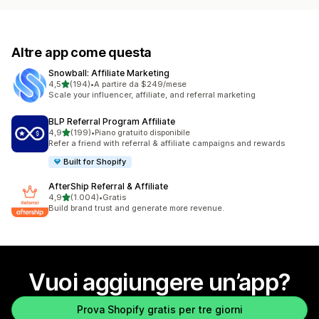
Altre app come questa
Snowball: Affiliate Marketing
stelle su 5
4,5
(194)
•
A partire da $249/mese
194 recensioni totali
Scale your influencer, affiliate, and referral marketing
BLP Referral Program Affiliate
stelle su 5
4,9
(199)
•
Piano gratuito disponibile
199 recensioni totali
Refer a friend with referral & affiliate campaigns and rewards
Built for Shopify
AfterShip Referral & Affiliate
stelle su 5
4,9
(1.004)
•
Gratis
1004 recensioni totali
Build brand trust and generate more revenue.
Vuoi aggiungere un’app?
Prova Shopify gratis per tre giorni