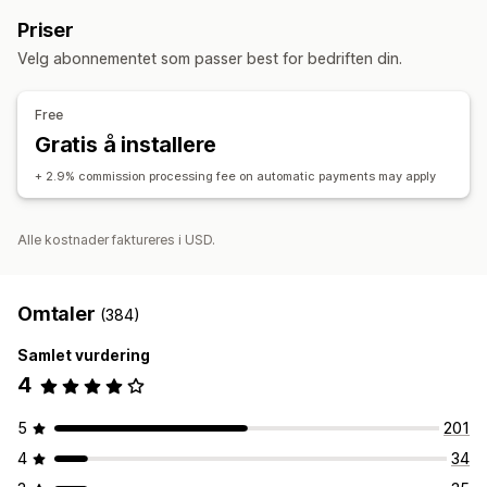
Rabattkoder
Prosentbaserte rabatter
Gratis frakt
Henvisningsadministrasjon
Priser
Fraktpriser
Gaver
Egendefinerte rabatter
Samarbeidspartnerkoblinger
Analyse
Automatisk sporing
Velg abonnementet som passer best for bedriften din.
Administrere rabatter
Rabatter
Automasjoner
Analyse
Free
Samarbeidspartner-opplevelse
Gratis å installere
Sideopprettelse
Tilpasset registrering
Tilpassede lenker og rabatter
+ 2.9% commission processing fee on automatic payments may apply
Betalinger
Alle kostnader faktureres i USD.
Automatiske betalinger
Planlagte utbetalinger
Omtaler
(384)
Samlet vurdering
4
5
201
4
34