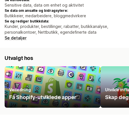
Sensitive data, data om enhet og aktivitet
Se data om ansatte og bidragsytere:
Butikkeier, medarbeidere, bloggmedvirkere
Se og rediger butikkdata:
Kunder, produkter, bestillinger, rabatter, butikkanalyse,
personalkontoer, Nettbutikk, egendefinerte data
Se detaljer
Utvalgt hos
Veiledning
Utvikle inf
Få Shopify-utviklede apper
Skap deg