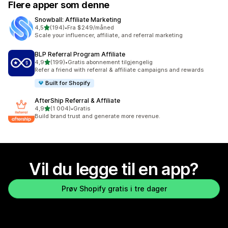
Flere apper som denne
Snowball: Affiliate Marketing
av 5 stjerner
4,5
(194)
•
Fra $249/måned
Totalt 194 omtaler
Scale your influencer, affiliate, and referral marketing
BLP Referral Program Affiliate
av 5 stjerner
4,9
(199)
•
Gratis abonnement tilgjengelig
Totalt 199 omtaler
Refer a friend with referral & affiliate campaigns and rewards
Built for Shopify
AfterShip Referral & Affiliate
av 5 stjerner
4,9
(1 004)
•
Gratis
Totalt 1004 omtaler
Build brand trust and generate more revenue.
Vil du legge til en app?
Prøv Shopify gratis i tre dager