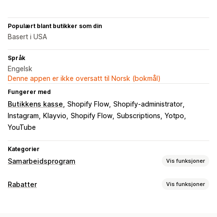
Populært blant butikker som din
Basert i USA
Språk
Engelsk
Denne appen er ikke oversatt til Norsk (bokmål)
Fungerer med
Butikkens kasse
Shopify Flow
Shopify-administrator
Instagram
Klayvio
Shopify Flow
Subscriptions
Yotpo
YouTube
Kategorier
Samarbeidsprogram
Vis funksjoner
Kommisjonsalternativer
Rabatter
Vis funksjoner
Automatiserte regler
Sporing
Tilpasset kommisjon
Rabattyper
Produktkommisjon
Nivåfordeler