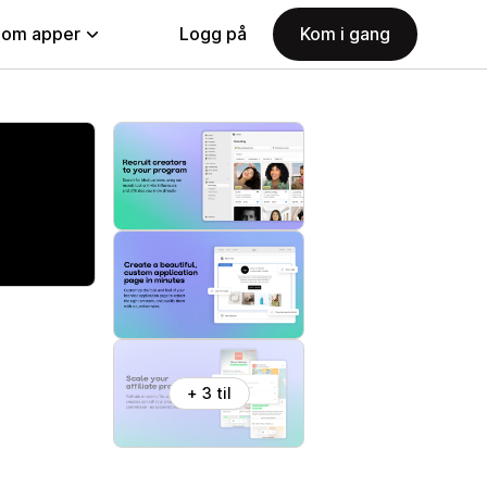
nom apper
Logg på
Kom i gang
+ 3 til