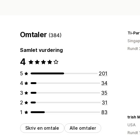
Omtaler
Ti-Par
(384)
Singap
Rundt 
Samlet vurdering
4
5
201
4
34
3
35
2
31
1
83
trish
USA
Skriv en omtale
Alle omtaler
Rundt 