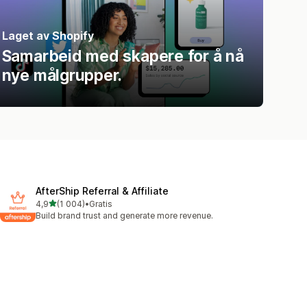
Laget av Shopify
Samarbeid med skapere for å nå
nye målgrupper.
AfterShip Referral & Affiliate
av 5 stjerner
4,9
(1 004)
•
Gratis
Totalt 1004 omtaler
Build brand trust and generate more revenue.