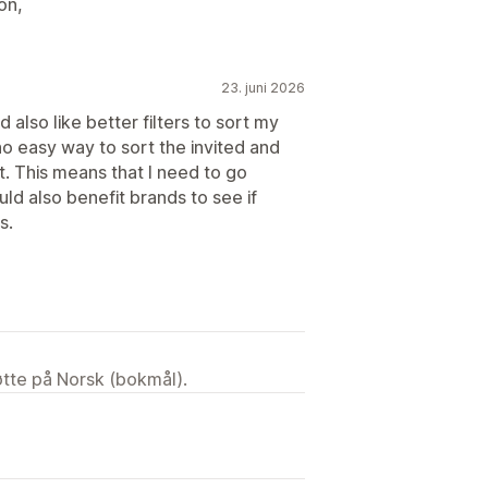
on,
23. juni 2026
also like better filters to sort my
 no easy way to sort the invited and
st. This means that I need to go
ld also benefit brands to see if
s.
tøtte på Norsk (bokmål).