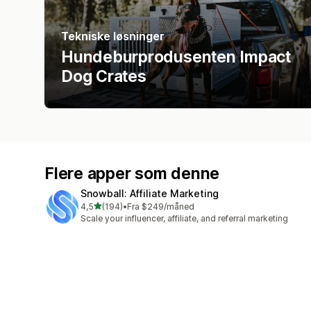
Tekniske løsninger
Hundeburprodusenten Impact
Dog Crates
Flere apper som denne
Snowball: Affiliate Marketing
av 5 stjerner
4,5
(194)
•
Fra $249/måned
Totalt 194 omtaler
Scale your influencer, affiliate, and referral marketing