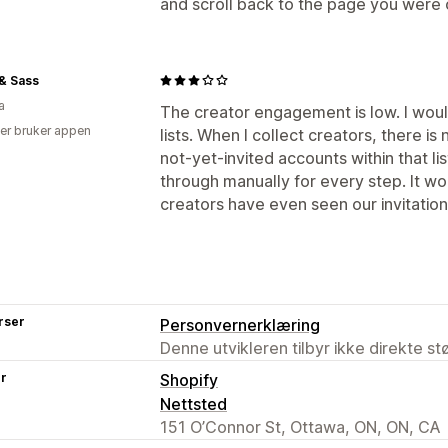
and scroll back to the page you were 
& Sass
a
The creator engagement is low. I would 
er bruker appen
lists. When I collect creators, there is
not-yet-invited accounts within that li
through manually for every step. It wou
creators have even seen our invitation
rser
Personvernerklæring
Denne utvikleren tilbyr ikke direkte s
er
Shopify
Nettsted
151 O’Connor St, Ottawa, ON, ON, CA