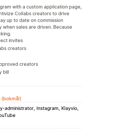
rogram with a custom application page,
entivize Collabs creators to drive
Stay up to date on commission
ay when sales are driven. Because
cking.
ect invites
abs creators
 approved creators
 bill
k (bokmål)
y-administrator
Instagram
Klayvio
ouTube