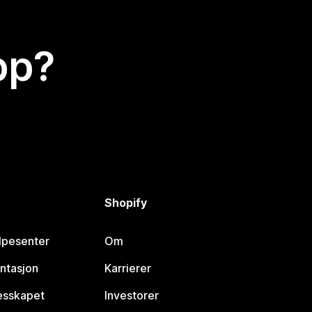
app?
Shopify
lpesenter
Om
ntasjon
Karrierer
lesskapet
Investorer