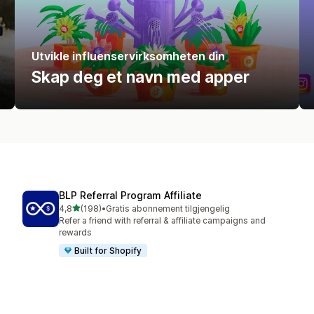
Utvikle influenservirksomheten din
Skap deg et navn med apper
BLP Referral Program Affiliate
av 5 stjerner
4,8
(198)
•
Gratis abonnement tilgjengelig
Totalt 198 omtaler
Refer a friend with referral & affiliate campaigns and
rewards
Built for Shopify