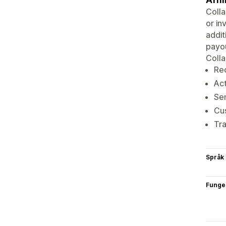
Colla
or in
addit
payou
Colla
Rec
Act
Sen
Cus
Tra
Språk
Funge