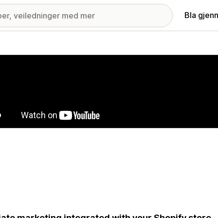
Bla gjen
ri med fremhevede bilder
liate marketing integrated with your Shopify store