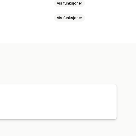
Vis funksjoner
Vis funksjoner
sset kommisjon
Produktkommisjon
r
Gratis frakt
Fraktpriser
Gaver
e
Automatisk sporing
Rabatter
ng
Tilpassede lenker og rabatter
betalinger