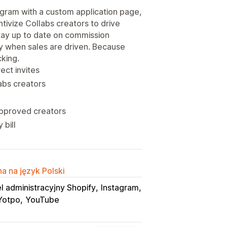
rogram with a custom application page,
entivize Collabs creators to drive
Stay up to date on commission
ay when sales are driven. Because
cking.
ect invites
abs creators
 approved creators
 bill
a na język Polski
l administracyjny Shopify
Instagram
Yotpo
YouTube