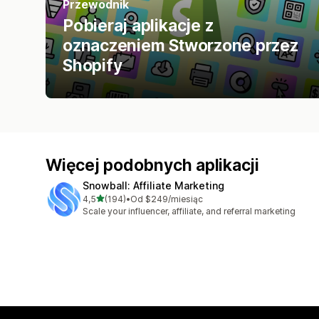
Przewodnik
Pobieraj aplikacje z
oznaczeniem Stworzone przez
Shopify
Więcej podobnych aplikacji
Snowball: Affiliate Marketing
na 5 gwiazdek
4,5
(194)
•
Od $249/miesiąc
Łączna liczba recenzji: 194
Scale your influencer, affiliate, and referral marketing