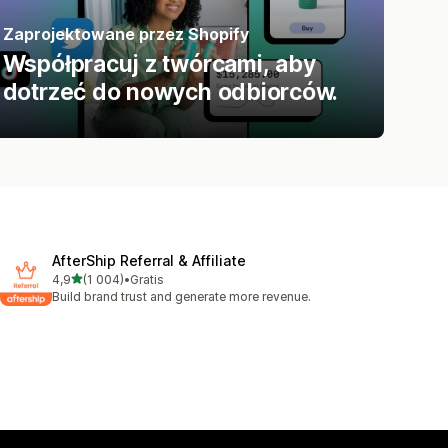
Zaprojektowane przez Shopify
Współpracuj z twórcami, aby
dotrzeć do nowych odbiorców.
AfterShip Referral & Affiliate
na 5 gwiazdek
4,9
(1 004)
•
Gratis
Łączna liczba recenzji: 1004
Build brand trust and generate more revenue.