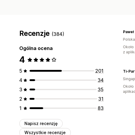
Recenzje
(384)
Polska
Około 
Ogólna ocena
z aplik
4
5
201
Ti-Par
Singap
4
34
Około 
3
35
aplikac
2
31
1
83
Napisz recenzję
Wszystkie recenzje