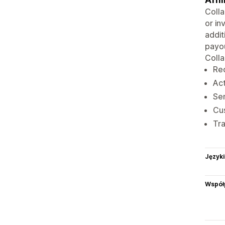
Colla
or in
addit
payou
Colla
Rec
Act
Sen
Cus
Tra
Języki
Współ