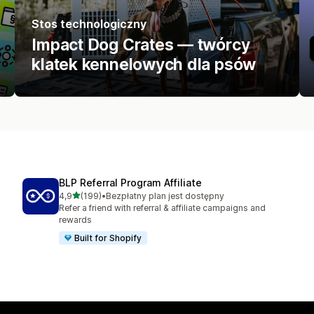
Stos technologiczny
Impact Dog Crates — twórcy
klatek kennelowych dla psów
BLP Referral Program Affiliate
na 5 gwiazdek
4,9
(199)
•
Bezpłatny plan jest dostępny
Łączna liczba recenzji: 199
Refer a friend with referral & affiliate campaigns and
rewards
Built for Shopify