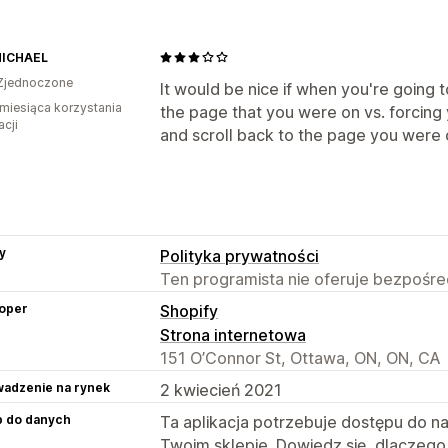
 MICHAEL
Zjednoczone
It would be nice if when you're going to
miesiąca korzystania
the page that you were on vs. forcing 
acji
and scroll back to the page you were 
y
Polityka prywatności
Ten programista nie oferuje bezpośred
oper
Shopify
Strona internetowa
151 O’Connor St, Ottawa, ON, ON, CA
adzenie na rynek
2 kwiecień 2021
p do danych
Ta aplikacja potrzebuje dostępu do n
Twoim sklepie. Dowiedz się, dlaczego