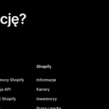
cję?
Shopify
mocy Shopify
Informacje
ja API
Kariery
 Shopify
Inwestorzy
y
Prasa i media