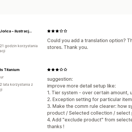
Paweł Jońca – ilustracje i plakaty
Could you add a translation option? Thi
21 godzin korzystania
stores. Thank you.
acji
ts Titanium
ur
suggestion:
2 lata korzystania z
improve more detail setup like:
ji
1. Tier system - over certain amount, 
2. Exception setting for particular item
3. Make the comm rule clearer: how 
product / Selected collection / select
4. Add "exclude product" from selecte
thanks !