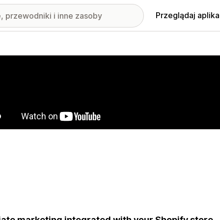
Przeglądaj aplika
nione obrazy w galerii
liate marketing integrated with your Shopify store