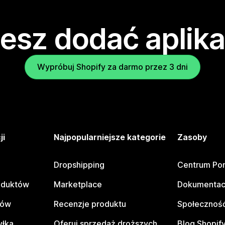
esz dodać aplika
Wypróbuj Shopify za darmo przez 3 dni
ji
Najpopularniejsze kategorie
Zasoby
Dropshipping
Centrum Po
oduktów
Marketplace
Dokumentac
tów
Recenzje produktu
Społeczność
yłka
Oferuj sprzedaż droższych
Blog Shopif