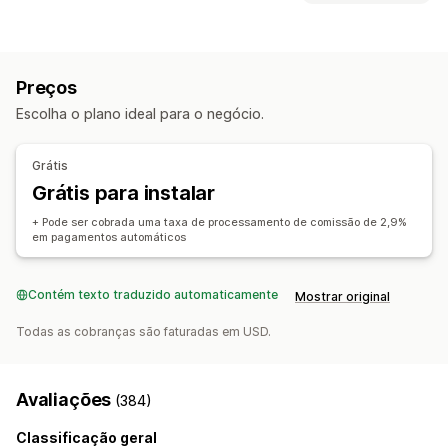
Regras automatizadas
Acompanhamento
Tipos de descontos
Comissão personalizada
Comissão de produto
Códigos de desconto
Descontos percentuais
Frete grátis
Vantagens por nível
Preços
Taxas de frete
Presentes
Descontos personalizados
Gerenciamento de indicação
Escolha o plano ideal para o negócio.
Gerenciamento de descontos
Links de afiliado
Análises
Acompanhamento automático
Automações
Análises
Descontos
Grátis
Grátis para instalar
Experiência de afiliado
Criação de página
Registro personalizado
+ Pode ser cobrada uma taxa de processamento de comissão de 2,9%
em pagamentos automáticos
Descontos e links personalizados
Pagamentos
Contém texto traduzido automaticamente
Mostrar original
Pagamentos automáticos
Pagamentos agendados
Todas as cobranças são faturadas em USD.
Avaliações
(384)
Classificação geral