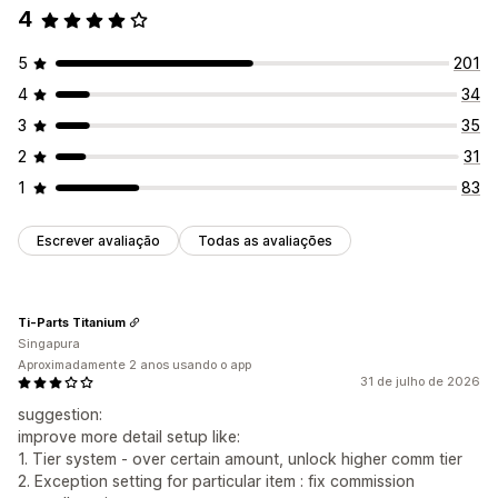
4
5
201
4
34
3
35
2
31
1
83
Escrever avaliação
Todas as avaliações
Ti-Parts Titanium
Singapura
Aproximadamente 2 anos usando o app
31 de julho de 2026
suggestion:
improve more detail setup like:
1. Tier system - over certain amount, unlock higher comm tier
2. Exception setting for particular item : fix commission