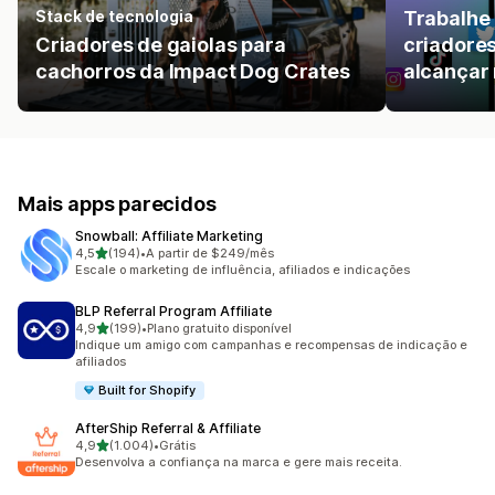
Stack de tecnologia
Trabalhe
Criadores de gaiolas para
criadore
cachorros da Impact Dog Crates
alcançar 
Mais apps parecidos
Snowball: Affiliate Marketing
de 5 estrelas
4,5
(194)
•
A partir de $249/mês
194 avaliações ao todo
Escale o marketing de influência, afiliados e indicações
BLP Referral Program Affiliate
de 5 estrelas
4,9
(199)
•
Plano gratuito disponível
199 avaliações ao todo
Indique um amigo com campanhas e recompensas de indicação e
afiliados
Built for Shopify
AfterShip Referral & Affiliate
de 5 estrelas
4,9
(1.004)
•
Grátis
1004 avaliações ao todo
Desenvolva a confiança na marca e gere mais receita.