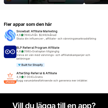
Fler appar som den här
Snowball: Affiliate Marketing
av 5 stjärnor
4,5
(194)
•
Från $249/månad
194 recensioner totalt
Skala din influencer-, affiliate- och värvningsmarknadsföring
BLP Referral Program Affiliate
av 5 stjärnor
4,8
(198)
•
Gratisplan tillgänglig
198 recensioner totalt
Värva en vän med värvnings- och affiliatekampanjer och
belöningar
Built for Shopify
AfterShip Referral & Affiliate
av 5 stjärnor
4,9
(1 004)
•
Gratis
1004 recensioner totalt
Bygg varumärkesförtroende och generera mer intäkter.
Vill du lägga till en app?