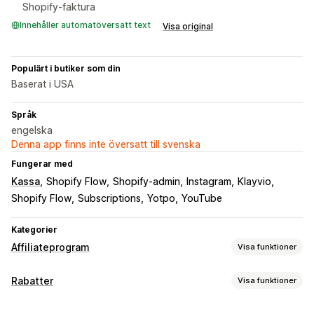
Shopify-faktura
Innehåller automatöversatt text
Visa original
Populärt i butiker som din
Baserat i USA
Språk
engelska
Denna app finns inte översatt till svenska
Fungerar med
Kassa
Shopify Flow
Shopify-admin
Instagram
Klayvio
Shopify Flow
Subscriptions
Yotpo
YouTube
Kategorier
Affiliateprogram
Visa funktioner
Provisionsalternativ
Rabatter
Visa funktioner
Automatiserade regler
Spårning
Anpassad provision
Rabattyper