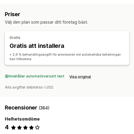
Produktprovision
Kvantitetsbaserade fördelar
Rabattkoder
Procentuella rabatter
Fri frakt
Hänvisningshantering
Priser
Fraktkostnader
Gåvor
Anpassade rabatter
Affiliatelänkar
Analysverktyg
Automatisk spårning
Välj den plan som passar ditt företag bäst.
Rabatthantering
Rabatter
Automatiseringar
Analysverktyg
Gratis
Affiliate-upplevelse
Gratis att installera
Sidskapande
Anpassad registrering
Anpassade länkar och rabatter
+ 2,9 % behandlingsavgift för provisioner vid automatiska betalningar
kan tillkomma
Betalningar
Automatiska betalningar
Schemalagda utbetalningar
Innehåller automatöversatt text
Visa original
Alla avgifter debiteras i USD.
Recensioner
(384)
Helhetsomdöme
4