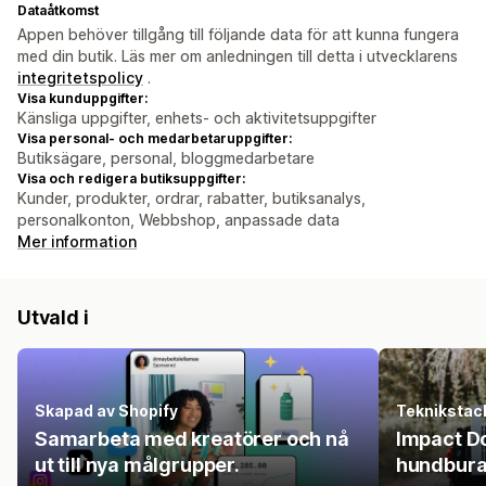
Dataåtkomst
Appen behöver tillgång till följande data för att kunna fungera
med din butik. Läs mer om anledningen till detta i utvecklarens
integritetspolicy
.
Visa kunduppgifter:
Känsliga uppgifter, enhets- och aktivitetsuppgifter
Visa personal- och medarbetaruppgifter:
Butiksägare, personal, bloggmedarbetare
Visa och redigera butiksuppgifter:
Kunder, produkter, ordrar, rabatter, butiksanalys,
personalkonton, Webbshop, anpassade data
Mer information
Utvald i
Skapad av Shopify
Teknikstac
Samarbeta med kreatörer och nå
Impact Do
ut till nya målgrupper.
hundbura