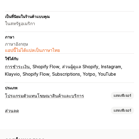
เป็นที่นิยมในร้านค้าแบบคุณ
ในสหรัฐอเมริกา
ภาษา
ภาษาอังกฤษ
แอปนี้ไม่ได้แปลเป็นภาษาไทย
ใช้ได้กับ
การชำระเงิน
Shopify Flow
ส่วนผู้ดูแล Shopify
Instagram
Klayvio
Shopify Flow
Subscriptions
Yotpo
YouTube
ประเภท
โปรแกรมตัวแทนโฆษณาสินค้าและบริการ
แสดงฟีเจอร์
ตัวเลือกค่าคอมมิชชัน
ส่วนลด
แสดงฟีเจอร์
กฎอัตโนมัติ
การติดตาม
ค่าคอมมิชชันที่กำหนดเอง
ประเภทส่วนลด
ค่าคอมมิชชันสินค้า
สิทธิประโยชน์ตามระดับ
รหัสส่วนลด
เปอร์เซ็นต์ส่วนลด
การจัดส่งฟรี
อัตราค่าจัดส่ง
การจัดการการแนะนำ