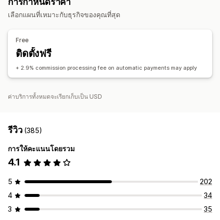
การกำหนดราคา
ของขวัญ
ส่วนลดที่กำหนดเอง
ลิงก์ตัวแทนโฆษณาสินค้าและบริการ
การวิเคราะห์
เลือกแผนที่เหมาะกับธุรกิจของคุณที่สุด
การจัดการส่วนลด
การติดตามอัตโนมัติ
ส่วนลด
การทำงานอัตโนมัติ
การวิเคราะห์
Free
ประสบการณ์ตัวแทนโฆษณาสินค้าและบริการ
ติดตั้งฟรี
การสร้างหน้าเว็บ
การลงทะเบียนที่กำหนดเอง
ลิงก์และส่วนลดที่กำหนดเอง
+ 2.9% commission processing fee on automatic payments may apply
การชำระเงิน
ค่าบริการทั้งหมดจะเรียกเก็บเป็น USD
การชำระเงินอัตโนมัติ
การจ่ายเงินตามกำหนดเวลา
รีวิว
(385)
การให้คะแนนโดยรวม
4.1
5
202
4
34
3
35