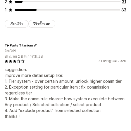
2
31
1
83
เขียนรีวิว
รีวิวทั้งหมด
Ti-Parts Titanium
สิงคโปร์
ประมาณ 2 ปี ในการใช้แอป
31 กรกฎาคม 2026
suggestion:
improve more detail setup like:
1. Tier system - over certain amount, unlock higher comm tier
2. Exception setting for particular item : fix commission
regardless tier
3. Make the comm rule clearer: how system execulete between:
Any product / Selected collection / select product
4. Add "exclude product" from selected collection
thanks !