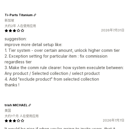
Ti-Parts Titanium
新加坡
大约2年 人在使用应用
2026年7月31日
suggestion:
improve more detail setup like:
1. Tier system - over certain amount, unlock higher comm tier
2. Exception setting for particular item : fix commission
regardless tier
3. Make the comm rule clearer: how system execulete between:
Any product / Selected collection / select product
4. Add "exclude product" from selected collection
thanks !
trish MICHAEL
美国
大约1个月 人在使用应用
2026年7月7日
It would be nice if when you're going to invite users, that it