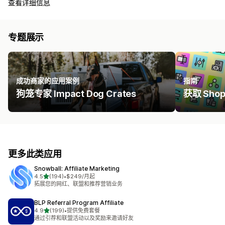
查看详细信息
专题展示
成功商家的应用案例
指南
狗笼专家 Impact Dog Crates
获取 Sho
更多此类应用
Snowball: Affiliate Marketing
星（满分 5 星）
4.5
(194)
•
$249/月起
总共 194 条评论
拓展您的网红、联盟和推荐营销业务
BLP Referral Program Affiliate
星（满分 5 星）
4.9
(199)
•
提供免费套餐
总共 199 条评论
通过引荐和联盟活动以及奖励来邀请好友