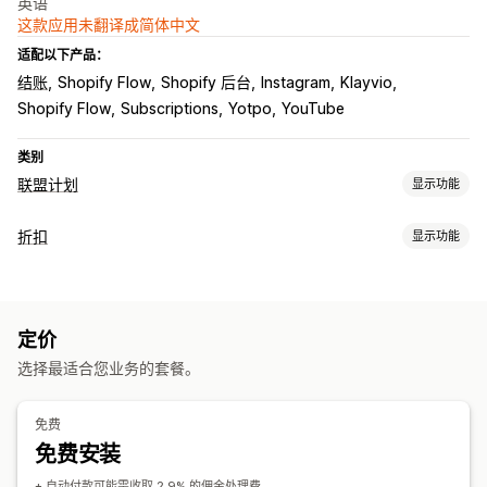
英语
这款应用未翻译成简体中文
适配以下产品：
结账
Shopify Flow
Shopify 后台
Instagram
Klayvio
Shopify Flow
Subscriptions
Yotpo
YouTube
类别
联盟计划
显示功能
佣金选项
折扣
显示功能
自动化规则
跟踪
自定义佣金
产品佣金
分层福利
折扣类型
推荐管理
折扣码
百分比折扣
免运费
运费
礼品
自定义折扣
联盟链接
分析
自动跟踪
折扣
定价
运费折扣
选择最适合您业务的套餐。
联盟体验
自动化
分析
页面创建
自定义注册
自定义链接和折扣
免费
支付
免费安装
自动支付
预定收款
+ 自动付款可能需收取 2.9% 的佣金处理费