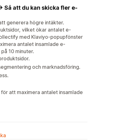
> Så att du kan skicka fler e-
 att generera högre intäkter.
uktsidor, vilket ökar antalet e-
Collectify med Klaviyo-popupfönster
aximera antalet insamlade e-
 på 10 minuter.
produktsidor.
 segmentering och marknadsföring.
ess.
för att maximera antalet insamlade
ska