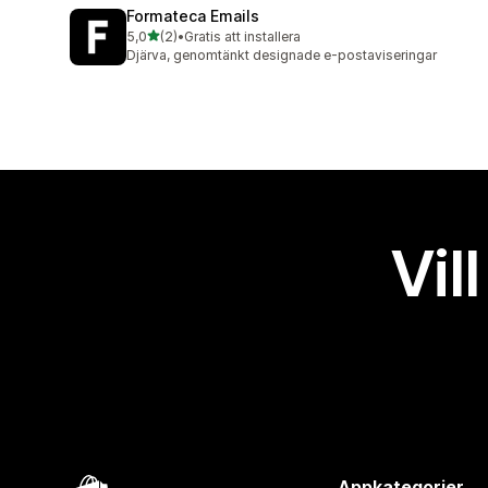
Formateca Emails
av 5 stjärnor
5,0
(2)
•
Gratis att installera
2 recensioner totalt
Djärva, genomtänkt designade e-postaviseringar
Vil
Appkategorier