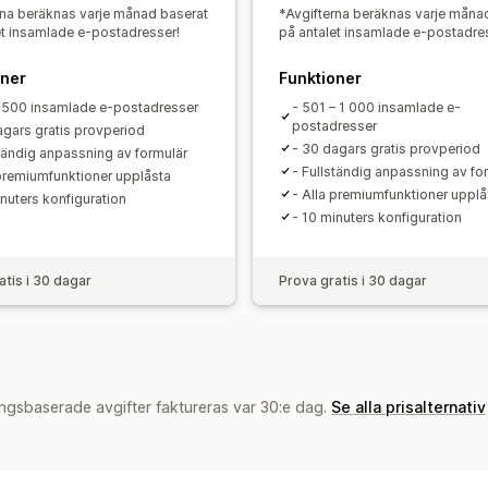
rna beräknas varje månad baserat
*Avgifterna beräknas varje måna
et insamlade e-postadresser!
på antalet insamlade e-postadre
oner
Funktioner
– 500 insamlade e-postadresser
- 501 – 1 000 insamlade e-
postadresser
agars gratis provperiod
- 30 dagars gratis provperiod
ständig anpassning av formulär
- Fullständig anpassning av fo
 premiumfunktioner upplåsta
- Alla premiumfunktioner upplå
inuters konfiguration
- 10 minuters konfiguration
atis i 30 dagar
Prova gratis i 30 dagar
ngsbaserade avgifter faktureras var 30:e dag.
Se alla prisalternativ