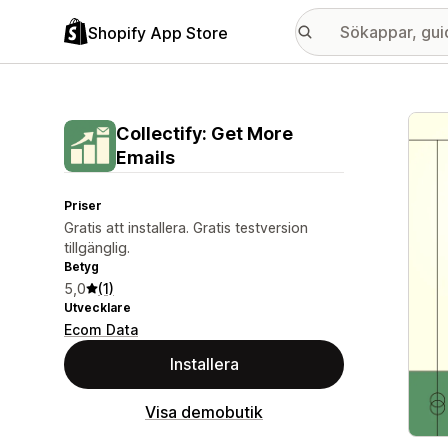
Shopify App Store
Galle
Collectify: Get More
Emails
Priser
Gratis att installera. Gratis testversion
tillgänglig.
Betyg
5,0
(1)
Utvecklare
Ecom Data
Installera
Visa demobutik