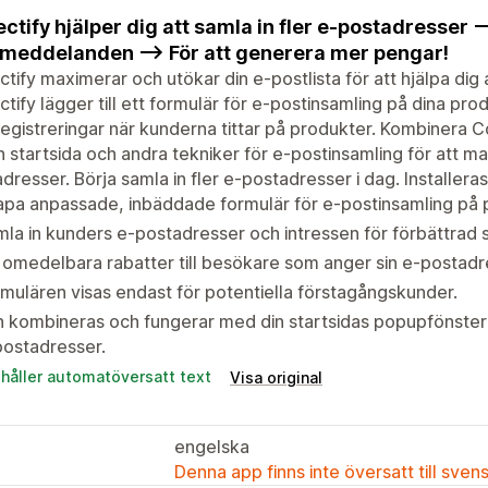
ectify hjälper dig att samla in fler e-postadresser --
meddelanden --> För att generera mer pengar!
ctify maximerar och utökar din e-postlista för att hjälpa dig
ctify lägger till ett formulär för e-postinsamling på dina prod
egistreringar när kunderna tittar på produkter. Kombinera 
n startsida och andra tekniker för e-postinsamling för att m
dresser. Börja samla in fler e-postadresser i dag. Installeras
pa anpassade, inbäddade formulär för e-postinsamling på 
la in kunders e-postadresser och intressen för förbättrad
omedelbara rabatter till besökare som anger sin e-postadr
mulären visas endast för potentiella förstagångskunder.
 kombineras och fungerar med din startsidas popupfönster 
postadresser.
ehåller automatöversatt text
Visa original
engelska
Denna app finns inte översatt till sven