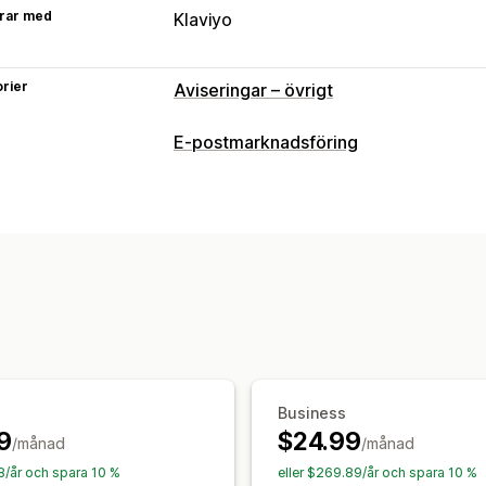
rar med
Klaviyo
rier
Aviseringar – övrigt
E-postmarknadsföring
Kampanjtyper
E-postkampanjer
Rabatter
Välkomst
Mejl för att vinna tillbaka kunder
Kampanjhantering
Insamling av e-postadresser
Automat
Business
9
$24.99
/månad
/månad
08/år och spara 10 %
eller $269.89/år och spara 10 %