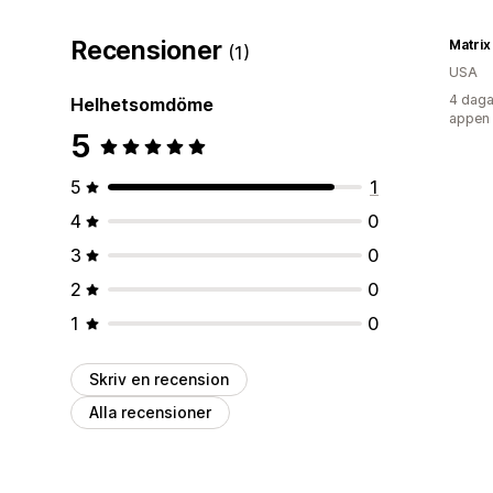
Recensioner
Matri
(1)
USA
4 daga
Helhetsomdöme
appen
5
5
1
4
0
3
0
2
0
1
0
Skriv en recension
Alla recensioner