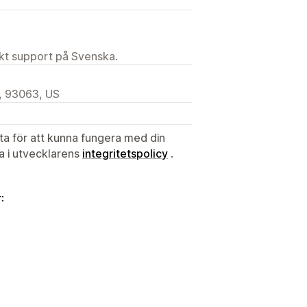
ekt support på Svenska.
, 93063, US
ata för att kunna fungera med din
ta i utvecklarens
integritetspolicy
.
: