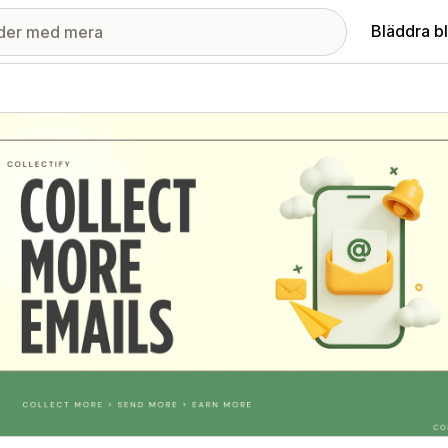
Bläddra b
ri med utvalda bilder