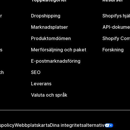
r
Dropshipping
Shopifys hjä
Marknadsplatser
API-dokume
Produktomdömen
Shopify Co
s
Merförsäljning och paket
Forskning
E-postmarknadsföring
ch
SEO
Leverans
Valuta och språk
spolicy
Webbplatskarta
Dina integritetsalternativ