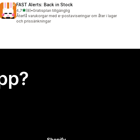
FAST Alerts: Back in Stock
av 5 stjärnor
4,7
(8)
•
Gratisplan tillgänglig
8 recensioner totalt
Återfå varukorgar med e-postaviseringar om åter i lager
och prissänkningar
app?
Shopify