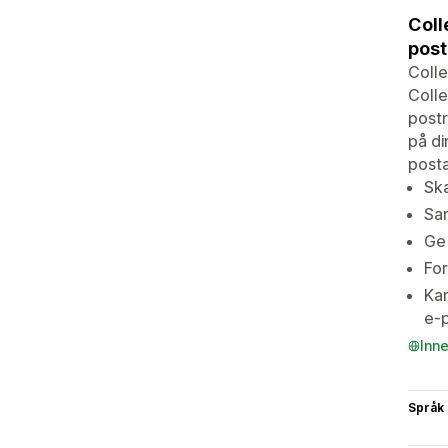
Coll
post
Colle
Colle
postr
på di
posta
Ska
Sam
Ge 
For
Kan
e-
Inn
Språk