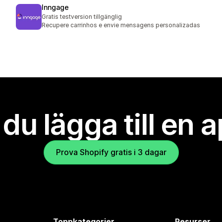
Inngage
Gratis testversion tillgänglig
Recupere carrinhos e envie mensagens personalizadas
l du lägga till en 
Prova Shopify gratis i 3 dagar
Toppkategorier
Resurser