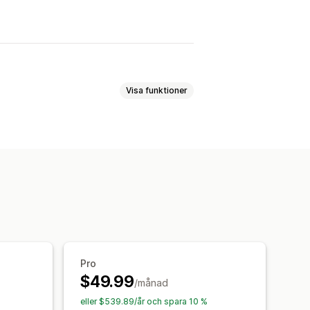
Visa funktioner
mejl
Uppföljningsmejl
iseringar
Segmentering
Pro
$49.99
/månad
eller $539.89/år och spara 10 %