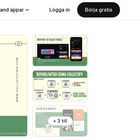
land appar
Logga in
Börja gratis
+ 3 till