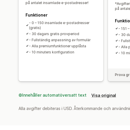
på antalet insamlade e-postadresser!
*Avgifte
på antal
Funktioner
Funkti
- 0 – 150 insamlade e-postadresser
(gratis)
- 151 
- 30 dagars gratis provperiod
- 30 d
- Fullständig anpassning av formulär
- Full
- Alla premiumfunktioner upplåsta
- Alla
- 10 minuters konfiguration
- 10 m
Prova gr
Innehåller automatöversatt text
Visa original
Alla avgifter debiteras i USD. Återkommande och användni