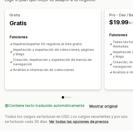
Importar y exportar
Informes y estadísticas
Creación de colecciones
Edición masiva
Gratis
Pro - Dev / B
$19.99
Gratis
al
Funciones
Funciones
Todas las fu
Importar/exportar 50 registros al mes gratis
ilimitadas
Importación y exportación de colecciones, páginas
Importación 
y blogs
y blogs
Creación, importación y exportación de menús de
Creación, i
navegación
navegación
Análisis e información de colecciones
Análisis e i
Contiene texto traducido automáticamente
Mostrar original
Todos los cargos se facturan en USD. Los cargos recurrentes y por uso
se facturan cada 30 días.
Ver todas las opciones de precios