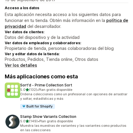
Acceso a los datos
Esta aplicación necesita acceso a los siguientes datos para
funcionar en tu tienda. Obtén más información en la
política de
privacidad
del desarrollador.
Ver datos de clientes:
Datos del dispositivo y de la actividad
Ver datos de empleados y colaboradores:
Propietario de tienda, personas colaboradoras del blog
Ver y editar datos de la tienda:
Productos, Pedidos, Tienda online, Otros datos
Ver los detalles
Más aplicaciones como esta
Sort'd ‑ Prime Collection Sort
de 5 estrellas
5.0
(132)
•
Plan gratis disponible
132 reseñas en total
Ordena colecciones como un profesional con opciones de arrastrar
y soltar, estadísticas y más
Built for Shopify
Stamp Show Variants Collection
de 5 estrellas
5.0
(149)
•
Plan gratis disponible
149 reseñas en total
Muestra las muestras de variantes y las variantes como productos
en las colecciones