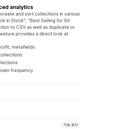
ced analytics
reate and sort collections in various
k in Stock", "Best Selling for 90
ction to CSV as well as duplicate or
feature provides a direct look at
rofit, metafields
collections
lections
chosen frequency
기능 표시