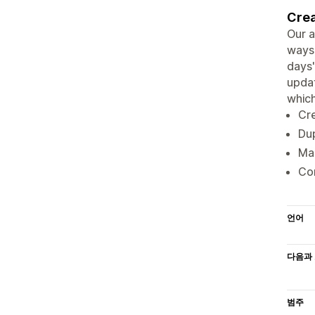
Crea
Our a
ways,
days"
updat
which
Cre
Dup
Mak
Con
언어
다음과 
범주