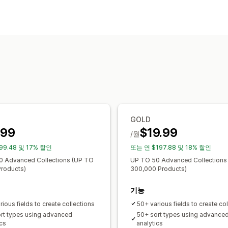
분류 작업
자동
수동
사용자 지정 규칙
제품 숨기
컬렉션 관리
실시간 업데이트
분석
컬렉션 생성
GOLD
.99
$19.99
/월
99.48 및 17% 할인
또는 연 $197.88 및 18% 할인
0 Advanced Collections (UP TO
UP TO 50 Advanced Collections
roducts)
300,000 Products)
기능
ious fields to create collections
50+ various fields to create co
rt types using advanced
50+ sort types using advance
ics
analytics