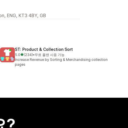
on, ENG, KT3 4BY, GB
ST: Product & Collection Sort
별 5개 중
5.0
(234)
•
무료 플랜 사용 가능
총 리뷰 234개
Increase Revenue by Sorting & Merchandising collection
pages
요?