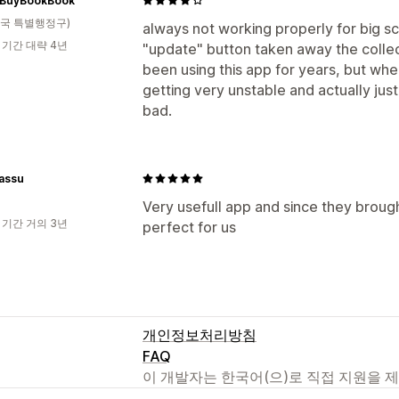
BuyBookBook
국 특별행정구)
always not working properly for big s
 기간 대략 4년
"update" button taken away the collecti
been using this app for years, but when 
getting very unstable and actually just 
bad.
tassu
Very usefull app and since they broug
 기간 거의 3년
perfect for us
개인정보처리방침
FAQ
이 개발자는 한국어(으)로 직접 지원을 