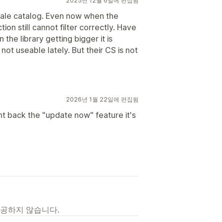
2025년 12월 6일에 편집됨
cale catalog. Even now when the
on still cannot filter correctly. Have
the library getting bigger it is
not useable lately. But their CS is not
2026년 1월 22일에 편집됨
ht back the "update now" feature it's
제공하지 않습니다.