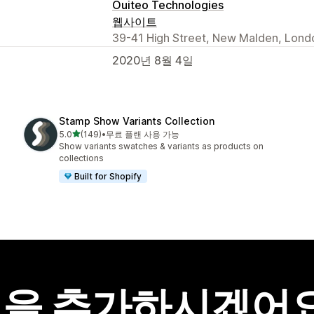
Ouiteo Technologies
웹사이트
39-41 High Street, New Malden, Lond
2020년 8월 4일
Stamp Show Variants Collection
별 5개 중
5.0
(149)
•
무료 플랜 사용 가능
총 리뷰 149개
Show variants swatches & variants as products on
collections
Built for Shopify
을 추가하시겠어