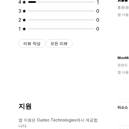
買書書 
4
1
홍콩(중
3
0
앱 사용
2
0
1
0
리뷰 작성
모든 리뷰
Muoti
핀란드
앱 사용
지원
리소스
앱 지원은 Ouiteo Technologies에서 제공합
니다.