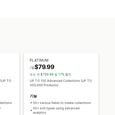
기
제품 그룹화
필터링
PLATINUM
$79.99
/월
또는 연 $799.99 및 17% 할인
 (UP TO
UP TO 150 Advanced Collections (UP TO
500,000 Products)
기능
llections
50+ various fields to create collections
d
50+ sort types using advanced
analytics