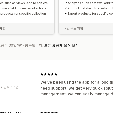
ics such as views, add to cart etc
Analytics such as views, add to
t metafield to create collections
Product metafield to create col
products for specific collection
Export products for specific co
 체험
7일 무료 체험
 요금은 30일마다 청구됩니다.
모든 요금제 옵션 보기
We've been using the app for a long 
 기간 대략 1년
need support, we get very quick soluti
management, we can easily manage dis