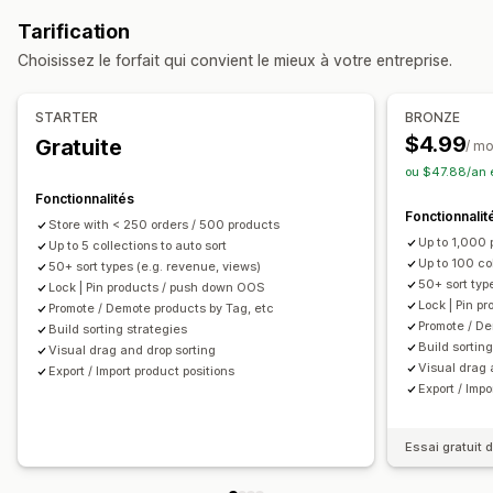
Pousser vers le bas
Masquer des produits
Tarification
Regrouper des produits
Choisissez le forfait qui convient le mieux à votre entreprise.
Gestion des collections
Alertes de stock
Mises à jour en temps réel
STARTER
BRONZE
Importation et exportation
Analyses de données
$4.99
Gratuite
/ mo
Segments
Recommandations basées sur l’IA
ou $47.88/an 
Fonctionnalités
Fonctionnalit
Store with < 250 orders / 500 products
Up to 1,000 
Up to 5 collections to auto sort
Up to 100 col
50+ sort types (e.g. revenue, views)
50+ sort typ
Lock | Pin products / push down OOS
Lock | Pin 
Promote / Demote products by Tag, etc
Promote / De
Build sorting strategies
Build sortin
Visual drag and drop sorting
Visual drag 
Export / Import product positions
Export / Impo
Essai gratuit d