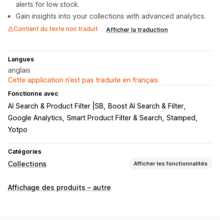
alerts for low stock.
Gain insights into your collections with advanced analytics.
Contient du texte non traduit
Afficher la traduction
Langues
anglais
Cette application n’est pas traduite en français
Fonctionne avec
AI Search & Product Filter |SB
Boost AI Search & Filter
Google Analytics
Smart Product Filter & Search
Stamped
Yotpo
Catégories
Collections
Afficher les fonctionnalités
Actions de tri
Affichage des produits – autre
Automatisation
Manuelle
Règles personnalisées
Épingler des produits
Glisser-déposer