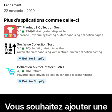
Lancement
22 novembre 2019
Plus d’applications comme celle-ci
ST: Product & Collection Sort
étoile(s) sur 5
5,0
(234)
•
Forfait gratuit disponible
234 avis au total
Increase Revenue by Sorting & Merchandising collection pages
SortWise Collection Sort
étoile(s) sur 5
5,0
(20)
•
Forfait gratuit disponible
20 avis au total
Automate merchandising with metrics-driven collection sorting
Built for Shopify
Collection & Product Sort SMRT
étoile(s) sur 5
4,3
(11)
•
Gratuite
11 avis au total
Powerful data driven collection sorting & merchandising
Built for Shopify
Vous souhaitez ajouter une