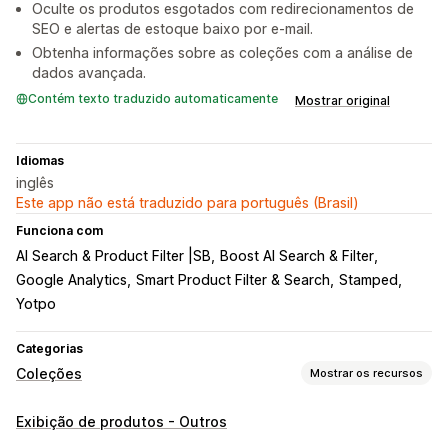
Oculte os produtos esgotados com redirecionamentos de
SEO e alertas de estoque baixo por e-mail.
Obtenha informações sobre as coleções com a análise de
dados avançada.
Contém texto traduzido automaticamente
Mostrar original
Idiomas
inglês
Este app não está traduzido para português (Brasil)
Funciona com
AI Search & Product Filter |SB
Boost AI Search & Filter
Google Analytics
Smart Product Filter & Search
Stamped
Yotpo
Categorias
Coleções
Mostrar os recursos
Ações de classificação
Exibição de produtos - Outros
Automatizado
Manual
Regras personalizadas