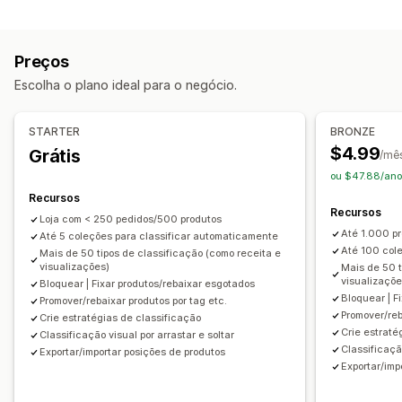
Fixar produtos
Arraste e solte
Empurrar para baixo
Ocultar produtos
Agrupar produtos
Preços
Gerenciamento de coleção
Escolha o plano ideal para o negócio.
Alertas de estoque
Atualizações em tempo real
Importação e exportação
Análises
Segmentos
STARTER
BRONZE
Recomendações de IA
$4.99
Grátis
/mê
ou $47.88/ano
Recursos
Recursos
Loja com < 250 pedidos/500 produtos
Até 1.000 p
Até 5 coleções para classificar automaticamente
Até 100 col
Mais de 50 tipos de classificação (como receita e
visualizações)
Mais de 50 t
visualizaçõe
Bloquear | Fixar produtos/rebaixar esgotados
Bloquear | F
Promover/rebaixar produtos por tag etc.
Promover/reb
Crie estratégias de classificação
Crie estraté
Classificação visual por arrastar e soltar
Classificação
Exportar/importar posições de produtos
Exportar/imp