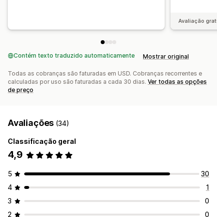
Avaliação grat
Contém texto traduzido automaticamente
Mostrar original
Todas as cobranças são faturadas em USD. Cobranças recorrentes e
calculadas por uso são faturadas a cada 30 dias.
Ver todas as opções
de preço
Avaliações
(34)
Classificação geral
4,9
5
30
4
1
3
0
2
0