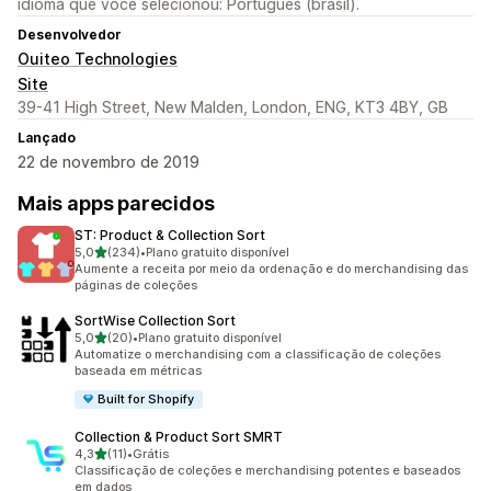
idioma que você selecionou: Português (brasil).
Desenvolvedor
Ouiteo Technologies
Site
39-41 High Street, New Malden, London, ENG, KT3 4BY, GB
Lançado
22 de novembro de 2019
Mais apps parecidos
ST: Product & Collection Sort
de 5 estrelas
5,0
(234)
•
Plano gratuito disponível
234 avaliações ao todo
Aumente a receita por meio da ordenação e do merchandising das
páginas de coleções
SortWise Collection Sort
de 5 estrelas
5,0
(20)
•
Plano gratuito disponível
20 avaliações ao todo
Automatize o merchandising com a classificação de coleções
baseada em métricas
Built for Shopify
Collection & Product Sort SMRT
de 5 estrelas
4,3
(11)
•
Grátis
11 avaliações ao todo
Classificação de coleções e merchandising potentes e baseados
em dados