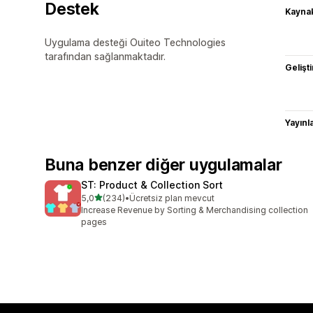
Destek
Kaynak
Uygulama desteği Ouiteo Technologies
tarafından sağlanmaktadır.
Gelişti
Yayın
Buna benzer diğer uygulamalar
ST: Product & Collection Sort
5 yıldız üzerinden
5,0
(234)
•
Ücretsiz plan mevcut
toplam 234 değerlendirme
Increase Revenue by Sorting & Merchandising collection
pages