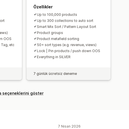
Özellikler
Up to 100,000 products
ort
Up to 300 collections to auto sort
Smart Mix Sort / Pattern Layout Sort
iews)
Product groups
own OOS
Product metafield sorting
 Tag, etc
50+ sort types (e.g. revenue, views)
Lock | Pin products / push down OOS
Everything in SILVER
7 günlük ücretsiz deneme
a seçeneklerini göster
7 Nisan 2026