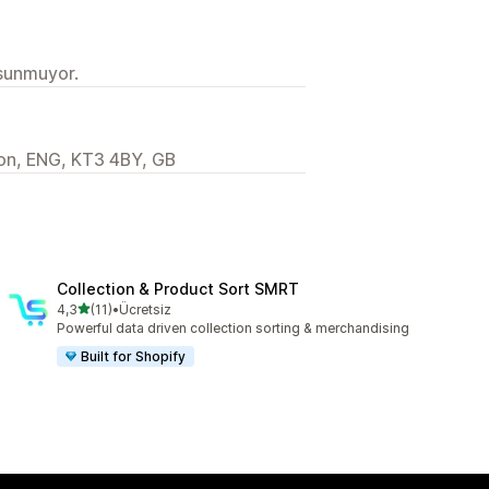
 sunmuyor.
on, ENG, KT3 4BY, GB
Collection & Product Sort SMRT
5 yıldız üzerinden
4,3
(11)
•
Ücretsiz
toplam 11 değerlendirme
Powerful data driven collection sorting & merchandising
Built for Shopify