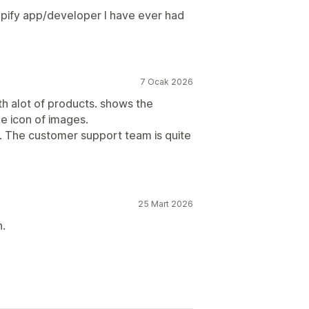
pify app/developer I have ever had
7 Ocak 2026
ith alot of products. shows the
e icon of images.
es. The customer support team is quite
25 Mart 2026
n.