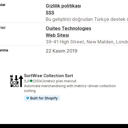
lar
Gizlilik politikası
SSS
Bu geliştirici doğrudan Türkçe destek
rici
Ouiteo Technologies
Web Sitesi
39-41 High Street, New Malden, Lond
lanma
22 Kasım 2019
SortWise Collection Sort
5 yıldız üzerinden
5,0
(20)
•
Ücretsiz plan mevcut
toplam 20 değerlendirme
Automate merchandising with metrics-driven collection
sorting
Built for Shopify