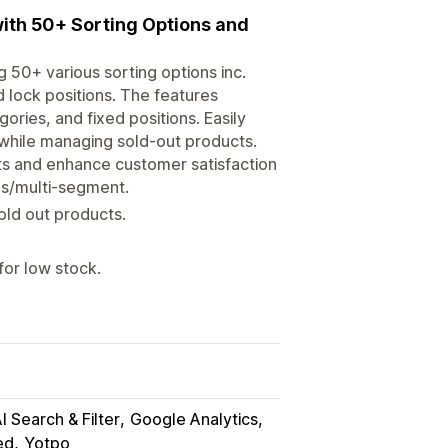
ith 50+ Sorting Options and
 50+ various sorting options inc.
 lock positions. The features
ories, and fixed positions. Easily
, while managing sold-out products.
ts and enhance customer satisfaction
es/multi-segment.
old out products.
for low stock.
I Search & Filter
Google Analytics
ed
Yotpo