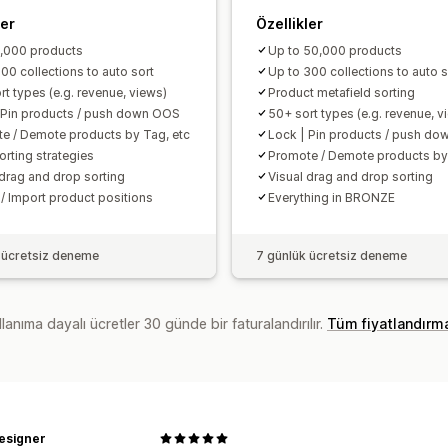
ler
Özellikler
1,000 products
Up to 50,000 products
00 collections to auto sort
Up to 300 collections to auto s
rt types (e.g. revenue, views)
Product metafield sorting
 Pin products / push down OOS
50+ sort types (e.g. revenue, v
e / Demote products by Tag, etc
Lock | Pin products / push d
orting strategies
Promote / Demote products by
 drag and drop sorting
Visual drag and drop sorting
 / Import product positions
Everything in BRONZE
 ücretsiz deneme
7 günlük ücretsiz deneme
lanıma dayalı ücretler 30 günde bir faturalandırılır.
Tüm fiyatlandırm
esigner