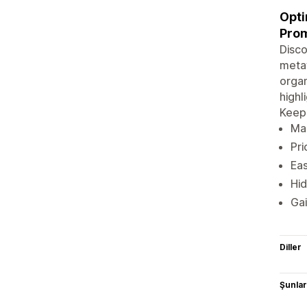
Opti
Prom
Disco
metaf
organ
highl
Keep 
Man
Pri
Eas
Hid
Gai
Diller
Şunlarl