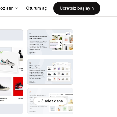
öz atın
Oturum aç
Ücretsiz başlayın
+ 3 adet daha