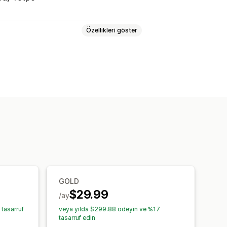
Özellikleri göster
llar
Ürünleri pinle
Sürükle ve bırak
rünler
lemeler
İçe ve dışa aktarma
Analiz
GOLD
$29.99
/ay
tasarruf
veya yılda $299.88 ödeyin ve %17
tasarruf edin