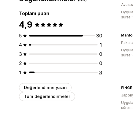
Avustr
Uygula
Toplam puan
süresi
4,9
5
30
Manto
Pakist
4
1
Uygula
3
0
süresi:
2
0
1
3
Değerlendirme yazın
Japon
Tüm değerlendirmeler
Uygula
süresi: