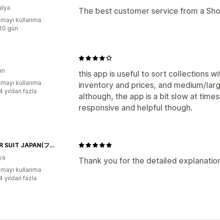
alya
The best customer service from a Sho
mayı kullanma
:10 gün
an
this app is useful to sort collections w
mayı kullanma
inventory and prices, and medium/larg
4 yıldan fazla
although, the app is a bit slow at tim
responsive and helpful though.
FINGER SUIT JAPAN(フィンガースーツ・ジャパン)
ya
Thank you for the detailed explanatio
mayı kullanma
4 yıldan fazla