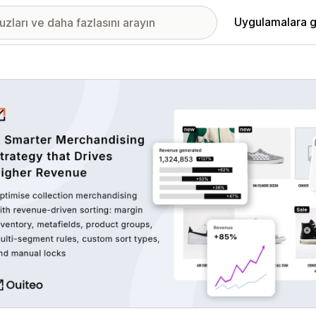
Uygulamalara g
ıkan görsel galerisi