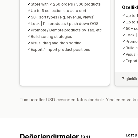
Store with < 250 orders / 500 products
Özellik
Up to 5 collections to auto sort
Up to 
50+ sort types (e.g. revenue, views)
Up to 1
Lock | Pin products / push down OOS
50+ so
Promote / Demote products by Tag, etc
Lock |
Build sorting strategies
Promot
Visual drag and drop sorting
Build s
Export / Import product positions
Visual
Export
7 günlük
Tüm ücretler USD cinsinden faturalandırılır. Yinelenen ve kul
Değerlendirmeler
Lost D
(34)