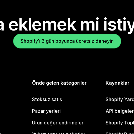
 eklemek mi isti
Shopify'ı 3 gün boyunca ücretsiz deneyin
Önde gelen kategoriler
Kaynaklar
Stoksuz satış
Shopify Yar
Pazar yerleri
API belgeler
Ürün değerlendirmeleri
Shopify Top