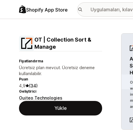
Shopify App Store
Öne ç
OT | Collection Sort &
Manage
Fiyatlandırma
Ücretsiz plan mevcut. Ücretsiz deneme
kullanılabilir.
Puan
4,9
(34)
Geliştirici
Ouiteo Technologies
Yükle