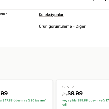
riler
Koleksiyonlar
Sıralama eylemleri
Ürün görüntüleme - Diğer
Otomatikleştirilmiş
Manuel
Özel kura
Aşağı kaydırma
Ürünleri gizle
Grup ü
Koleksiyon yöneticisi
Stok uyarıları
Gerçek zamanlı güncel
Segmentler
Yapay zeka önerileri
E
SILVER
.99
$9.99
/ay
da $47.88 ödeyin ve %20 tasarruf
veya yılda $99.88 ödeyin ve %17 
edin