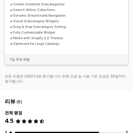
Create Unlimited Subcategories
Search Within Collections
Dynamic Breadcrumb Navigation
Visual Subcategory Widgets
Drag & Drop Subcategory Sorting
Fully Customizable Widget
Works with Shopify 2.0 Themes
Optimized for Large Catalogs
7일 무료 체험
모든 비용은 USD(으)로 청구됩니다. 반복 요금 및 사용 기반 요금은 30일마다
청구됩니다.
리뷰
(6)
전체 평점
4.5
5
5