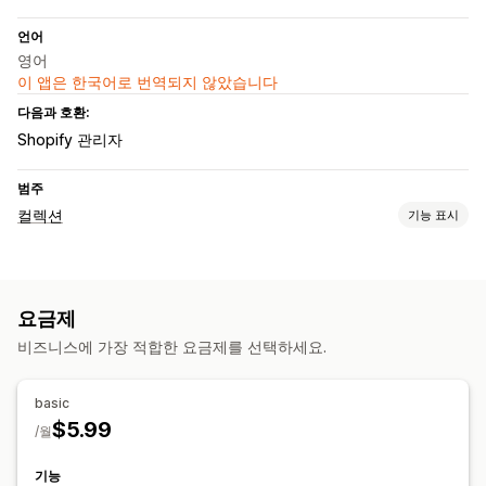
언어
영어
이 앱은 한국어로 번역되지 않았습니다
다음과 호환:
Shopify 관리자
범주
컬렉션
기능 표시
분류 작업
수동
사용자 지정 규칙
제품 고정
끌어서 놓기
제품 그룹화
요금제
컬렉션 관리
비즈니스에 가장 적합한 요금제를 선택하세요.
컬렉션 생성
basic
$5.99
/월
기능