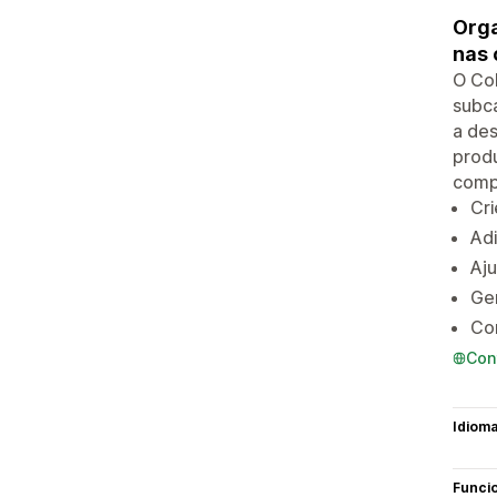
Orga
nas 
O Col
subca
a de
produ
comp
Cri
Adi
Aju
Ge
Com
Con
Idiom
Funci