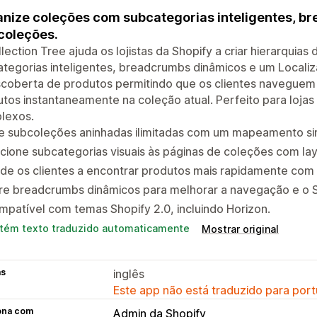
nize coleções com subcategorias inteligentes, b
coleções.
lection Tree ajuda os lojistas da Shopify a criar hierarquia
tegorias inteligentes, breadcrumbs dinâmicos e um Locali
scoberta de produtos permitindo que os clientes naveguem
tos instantaneamente na coleção atual. Perfeito para loja
lexos.
e subcoleções aninhadas ilimitadas com um mapeamento simp
cione subcategorias visuais às páginas de coleções com lay
de os clientes a encontrar produtos mais rapidamente com 
re breadcrumbs dinâmicos para melhorar a navegação e o 
patível com temas Shopify 2.0, incluindo Horizon.
tém texto traduzido automaticamente
Mostrar original
as
inglês
Este app não está traduzido para port
ona com
Admin da Shopify