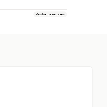
Mostrar os recursos
 produtos
Arraste e solte