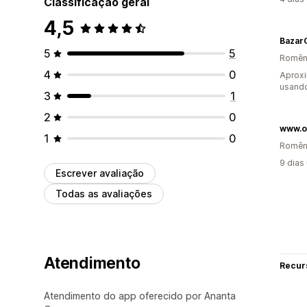
Classificação geral
4,5
BazarO
5
5
Romên
4
0
Aproxi
usand
3
1
2
0
www.ol
1
0
Romên
9 dias
Escrever avaliação
Todas as avaliações
Atendimento
Recur
Atendimento do app oferecido por Ananta