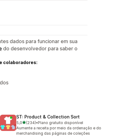
ntes dados para funcionar em sua
e
do desenvolvedor para saber o
e colaboradores:
ados
ST: Product & Collection Sort
de 5 estrelas
5,0
(234)
•
Plano gratuito disponível
234 avaliações ao todo
Aumente a receita por meio da ordenação e do
merchandising das páginas de coleções