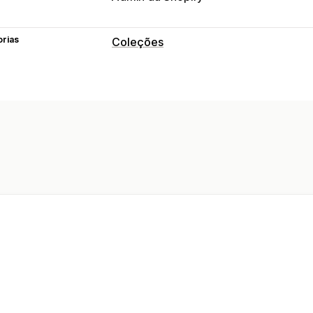
orias
Coleções
Ações de classificação
Manual
Regras personalizadas
Fixar
Agrupar produtos
Gerenciamento de coleção
Criação da coleção