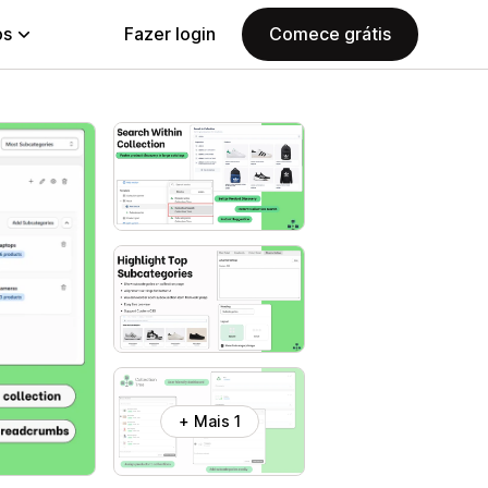
ps
Fazer login
Comece grátis
+ Mais 1