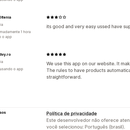
ltenia
ia
its good and very easy ussed have s
madamente 1 hora
o o app
ivy.ro
ia
We use this app on our website. It mak
 usando o app
The rules to have products automatic
straightforward.
sos
Política de privacidade
Este desenvolvedor não oferece atend
você selecionou: Português (brasil).