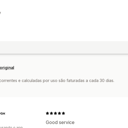
r
original
rrentes e calculadas por uso são faturadas a cada 30 dias.
אספ
Good service
 usando o app