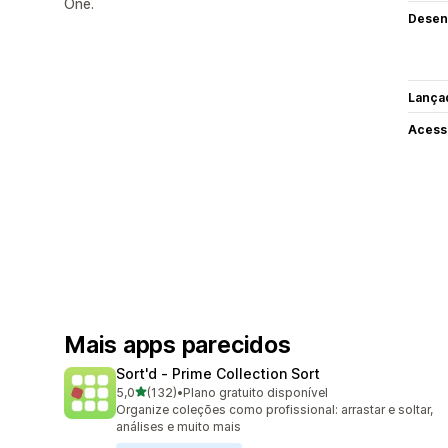
One.
Desen
Lança
Acess
Mais apps parecidos
Sort'd ‑ Prime Collection Sort
de 5 estrelas
5,0
(132)
•
Plano gratuito disponível
132 avaliações ao todo
Organize coleções como profissional: arrastar e soltar,
análises e muito mais