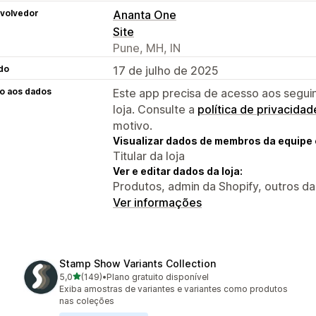
volvedor
Ananta One
Site
Pune, MH, IN
do
17 de julho de 2025
o aos dados
Este app precisa de acesso aos segui
loja. Consulte a
política de privacidad
motivo.
Visualizar dados de membros da equipe 
Titular da loja
Ver e editar dados da loja:
Produtos, admin da Shopify, outros d
Ver informações
Stamp Show Variants Collection
de 5 estrelas
5,0
(149)
•
Plano gratuito disponível
149 avaliações ao todo
Exiba amostras de variantes e variantes como produtos
nas coleções