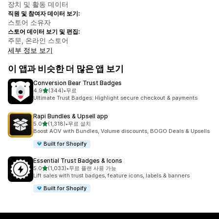
장치 및 활동 데이터
직원 및 참여자 데이터 보기:
스토어 소유자
스토어 데이터 보기 및 편집:
주문, 온라인 스토어
세부 정보 보기
이 앱과 비슷한 더 많은 앱 보기
Conversion Bear Trust Badges
별 5개 중
4.9
(344)
•
무료
총 리뷰 344개
Ultimate Trust Badges: Highlight secure checkout & payments
Rapi Bundles & Upsell app
별 5개 중
5.0
(1,318)
•
무료 설치
총 리뷰 1318개
Boost AOV with Bundles, Volume discounts, BOGO Deals & Upsells
Built for Shopify
Essential Trust Badges & Icons
별 5개 중
5.0
(1,033)
•
무료 플랜 사용 가능
총 리뷰 1033개
Lift sales with trust badges, feature icons, labels & banners
Built for Shopify