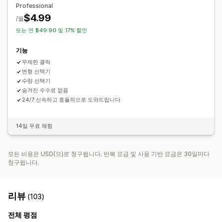
아이콘 위치
Professional
$4.99
사용자 지정 페이지
컬렉션 페이지
홈페이지
제품 페이지
/월
또는 연 $49.90 및 17% 할인
검색 페이지
기능
무제한 클릭
변형 선택기
수량 선택기
숨겨진 수수료 없음
24/7 신속하고 효율적으로 도와드립니다
14일 무료 체험
모든 비용은 USD(으)로 청구됩니다. 반복 요금 및 사용 기반 요금은 30일마다
청구됩니다.
리뷰
(103)
전체 평점