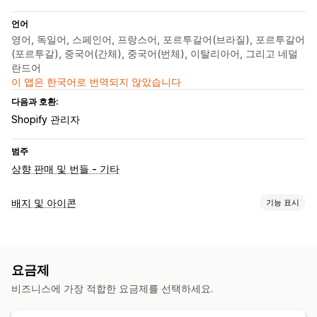
언어
영어, 독일어, 스페인어, 프랑스어, 포르투갈어(브라질), 포르투갈어
(포르투갈), 중국어(간체), 중국어(번체), 이탈리아어, 그리고 네덜
란드어
이 앱은 한국어로 번역되지 않았습니다
다음과 호환:
Shopify 관리자
범주
상향 판매 및 번들 - 기타
배지 및 아이콘
기능 표시
아이콘 유형
맞춤형
요금제
맞춤 설정
비즈니스에 가장 적합한 요금제를 선택하세요.
배경
테두리
색상
사용자 지정 텍스트
글꼴
사이즈