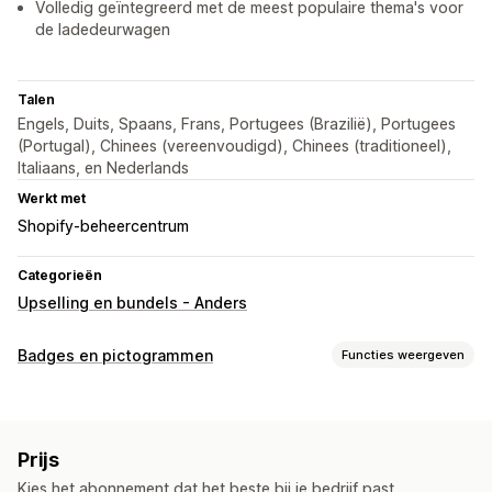
Volledig geïntegreerd met de meest populaire thema's voor
de ladedeurwagen
Talen
Engels, Duits, Spaans, Frans, Portugees (Brazilië), Portugees
(Portugal), Chinees (vereenvoudigd), Chinees (traditioneel),
Italiaans, en Nederlands
Werkt met
Shopify-beheercentrum
Categorieën
Upselling en bundels - Anders
Badges en pictogrammen
Functies weergeven
Soorten pictogrammen
Aangepast
Prijs
Aanpassing
Kies het abonnement dat het beste bij je bedrijf past.