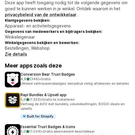
Deze app heeft toegang nodig tot de volgende gegevens om
goed te kunnen werken in je winkel. Ontdek waarom in het
privacybeleid van de ontwikkelaar
.
Klantgegevens bekijken:
Apparaat- en activiteitsgegevens
Gegevens van medewerkers en bijdragers bekijken:
Winkeleigenaar
Winkelgegevens bekijken en bewerken:
Bestellingen, Webshop
Zie details
Meer apps zoals deze
Conversion Bear Trust Badges
van 5 sterren
4,9
(346)
•
Gratis
346 recensies in totaal
Ultieme vertrouwensbadges: benadruk veilig afrekenen en betalen
Rapi Bundles & Upsell app
van 5 sterren
5,0
(1.323)
•
Gratis te installeren
1323 recensies in totaal
Verhoog de AOV met bundels, volumekortingen, BOGO-deals en
upsells
Built for Shopify
Essential Trust Badges & Icons
van 5 sterren
5,0
(1.034)
•
Gratis abonnement beschikbaar
1034 recensies in totaal