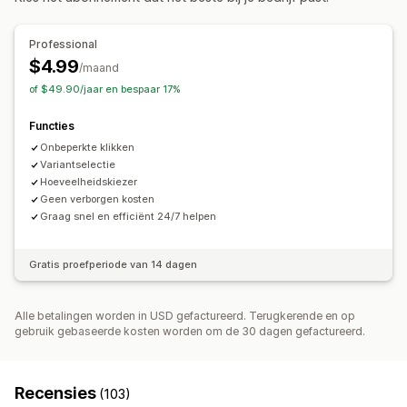
Achtergronden
Borders
Kleuren
Aangepaste tekst
Lettertypen
Grootte
Professional
$4.99
Pictogrampositie
/maand
of $49.90/jaar en bespaar 17%
Pagina´s op maat
Collectiepagina's
Homepage
Productpagina's
Zoekpagina's
Functies
Onbeperkte klikken
Variantselectie
Hoeveelheidskiezer
Geen verborgen kosten
Graag snel en efficiënt 24/7 helpen
Gratis proefperiode van 14 dagen
Alle betalingen worden in USD gefactureerd. Terugkerende en op
gebruik gebaseerde kosten worden om de 30 dagen gefactureerd.
Recensies
(103)