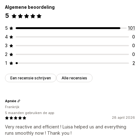
Algemene beoordeling
5
5
101
4
0
3
0
2
0
1
2
Een recensie schrijven
Alle recensies
Apnée
Frankrijk
5 maanden gebruiken de app
28 april 2026
Very reactive and efficient ! Luisa helped us and everything
runs smoothly now ! Thank you !