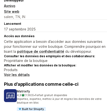
Développeur
Axnivo
Site web
salem, TN, IN
Lancement
17 septembre 2025
Accès aux données
Cette application a besoin d’accéder aux données suivantes
pour fonctionner sur votre boutique. Comprendre pourquoi en
lisant la
politique de confidentialité
du développeur.
Consulter les données des employés et des collaborateurs:
Propriétaire de la boutique
Afficher et modifier les données de la boutique:
Produits
Voir les détails
Plus d’applications comme celle-ci
Matrixify
étoile(s) sur 5
4,9
(1 363)
•
Forfait gratuit disponible
1363 avis au total
Importez, exportez, mettez à jour et migrez les données de votre
boutique en bloc
Built for Shopify