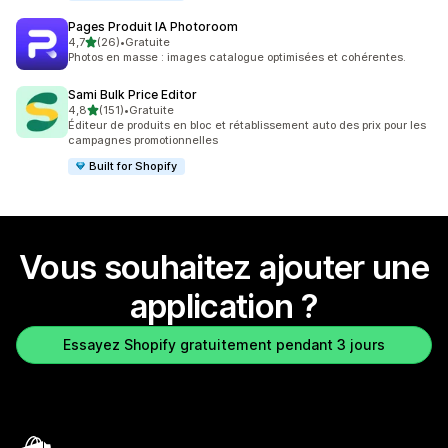
Pages Produit IA Photoroom
étoile(s) sur 5
4,7
(26)
•
Gratuite
26 avis au total
Photos en masse : images catalogue optimisées et cohérentes.
Sami Bulk Price Editor
étoile(s) sur 5
4,8
(151)
•
Gratuite
151 avis au total
Éditeur de produits en bloc et rétablissement auto des prix pour les
campagnes promotionnelles
Built for Shopify
Vous souhaitez ajouter une
application ?
Essayez Shopify gratuitement pendant 3 jours