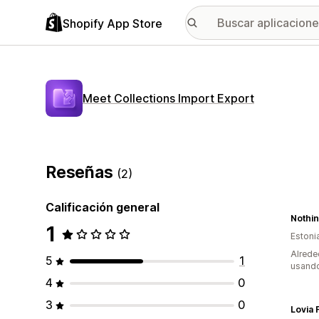
Shopify App Store
Meet Collections Import Export
Reseñas
(2)
Calificación general
Nothin
1
Estoni
Alrede
5
1
usando
4
0
3
0
Lovia 