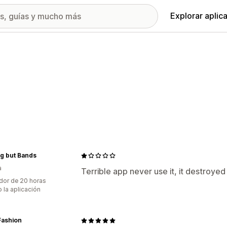
Explorar aplic
g but Bands
a
Terrible app never use it, it destroyed
dor de 20 horas
 la aplicación
Fashion