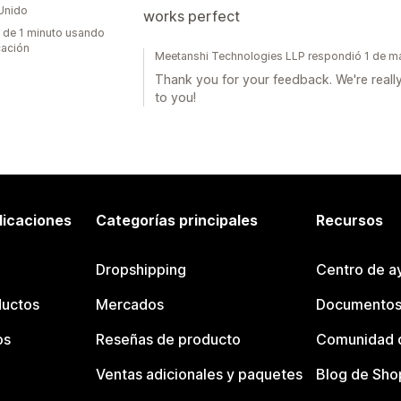
Unido
works perfect
de 1 minuto usando
cación
Meetanshi Technologies LLP respondió 1 de 
Thank you for your feedback. We're reall
to you!
licaciones
Categorías principales
Recursos
Dropshipping
Centro de a
ductos
Mercados
Documentos
os
Reseñas de producto
Comunidad d
Ventas adicionales y paquetes
Blog de Sho