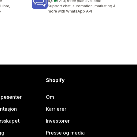
av 5 stjerner
le
4,9
(213)
•
Free plan available
Totalt 213 omtaler
Libre,
Support chat, automation, marketing &
!
more with WhatsApp API
Shopify
lpesenter
Om
ntasjon
Karrierer
lesskapet
Investorer
gg
Presse og media