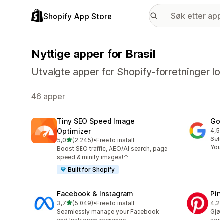
Shopify App Store
Nyttige apper for Brasil
Utvalgte apper for Shopify-forretninger loka
46 apper
Tiny SEO Speed Image
Go
Optimizer
4,5
Tot
Sel
av 5 stjerner
5,0
(2 245)
•
Free to install
Totalt 2245 omtaler
Yo
Boost SEO traffic, AEO/AI search, page
speed & minify images!↑
Built for Shopify
Facebook & Instagram
Pi
av 5 stjerner
3,7
(5 049)
•
Free to install
4,2
Totalt 5049 omtaler
Tot
Seamlessly manage your Facebook
Gjø
and Instagram presence
som