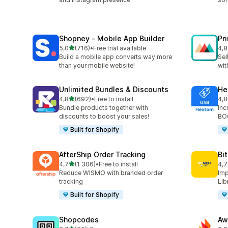
Shopney ‑ Mobile App Builder
Pr
av 5 stjerner
5,0
(716)
•
Free trial available
4,8
Totalt 716 omtaler
Tot
Build a mobile app converts way more
Sel
than your mobile website!
wit
Unlimited Bundles & Discounts
He
av 5 stjerner
4,8
(692)
•
Free to install
4,8
Totalt 692 omtaler
Tot
Bundle products together with
Inc
discounts to boost your sales!
BOG
Built for Shopify
AfterShip Order Tracking
Bi
av 5 stjerner
4,7
(1 306)
•
Free to install
4,7
Totalt 1306 omtaler
Tot
Reduce WISMO with branded order
Imp
tracking
Lib
Built for Shopify
Shopcodes
Aw