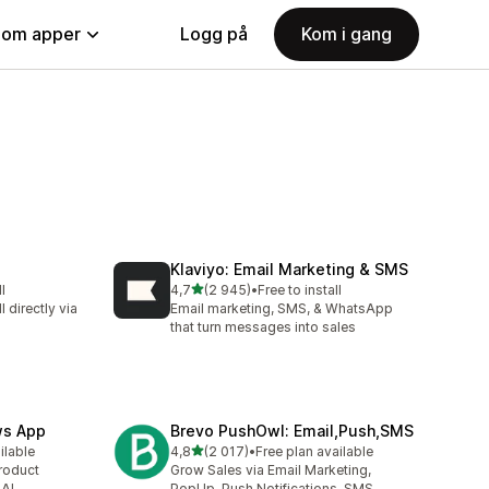
nom apper
Logg på
Kom i gang
Klaviyo: Email Marketing & SMS
av 5 stjerner
l
4,7
(2 945)
•
Free to install
Totalt 2945 omtaler
 directly via
Email marketing, SMS, & WhatsApp
that turn messages into sales
ws App
Brevo PushOwl: Email,Push,SMS
av 5 stjerner
ilable
4,8
(2 017)
•
Free plan available
Totalt 2017 omtaler
roduct
Grow Sales via Email Marketing,
 AI
PopUp, Push Notifications, SMS