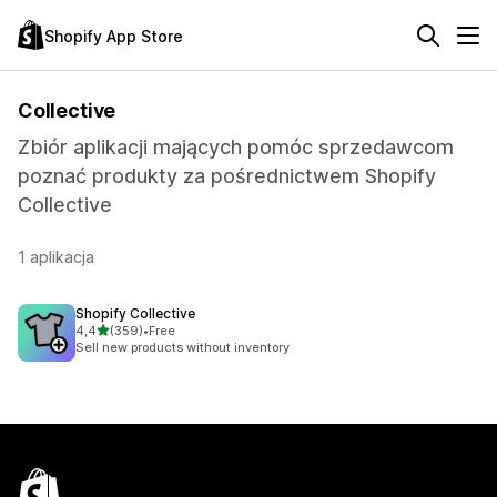
Shopify App Store
Collective
Zbiór aplikacji mających pomóc sprzedawcom
poznać produkty za pośrednictwem Shopify
Collective
1 aplikacja
Shopify Collective
na 5 gwiazdek
4,4
(359)
•
Free
Łączna liczba recenzji: 359
Sell new products without inventory