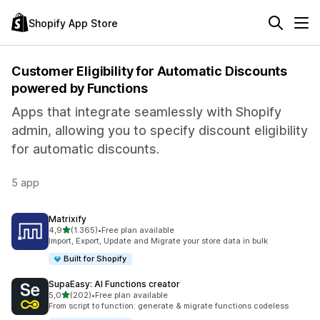
Shopify App Store
Customer Eligibility for Automatic Discounts
powered by Functions
Apps that integrate seamlessly with Shopify
admin, allowing you to specify discount eligibility
for automatic discounts.
5 app
Matrixify
stelle su 5
4,9
(1.365)
•
Free plan available
1365 recensioni totali
Import, Export, Update and Migrate your store data in bulk
Built for Shopify
SupaEasy: AI Functions creator
stelle su 5
5,0
(202)
•
Free plan available
202 recensioni totali
From script to function: generate & migrate functions codeless