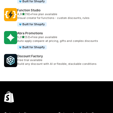
Built for Shopify
Function Studio
stelle su 5
4,9
(16)
•
Free plan available
16 recensioni totali
Visual creator for functions - custom discounts, rules
Built for Shopify
Abra Promotions
stelle su 5
5,0
(53)
•
Free plan available
53 recensioni totali
Auto-apply compare-at pricing, gifts and complex discounts
Built for Shopify
Discount Factory
Free trial available
Build any discount with AI or flexible, stackable conditions