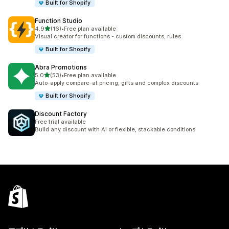
Built for Shopify
Function Studio
5つ星中
4.9
(16)
•
Free plan available
合計レビュー数：16件
Visual creator for functions - custom discounts, rules
Built for Shopify
Abra Promotions
5つ星中
5.0
(53)
•
Free plan available
合計レビュー数：53件
Auto-apply compare-at pricing, gifts and complex discounts
Built for Shopify
Discount Factory
Free trial available
Build any discount with AI or flexible, stackable conditions