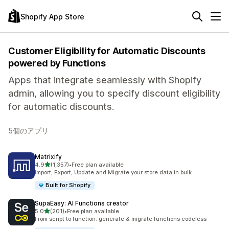
Shopify App Store
Customer Eligibility for Automatic Discounts
powered by Functions
Apps that integrate seamlessly with Shopify
admin, allowing you to specify discount eligibility
for automatic discounts.
5個のアプリ
Matrixify
5つ星中
4.9
(1,357)
•
Free plan available
合計レビュー数：1357件
Import, Export, Update and Migrate your store data in bulk
Built for Shopify
SupaEasy: AI Functions creator
5つ星中
5.0
(201)
•
Free plan available
合計レビュー数：201件
From script to function: generate & migrate functions codeless