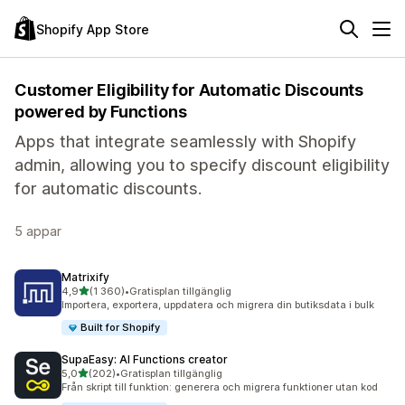
Shopify App Store
Customer Eligibility for Automatic Discounts
powered by Functions
Apps that integrate seamlessly with Shopify
admin, allowing you to specify discount eligibility
for automatic discounts.
5 appar
Matrixify
av 5 stjärnor
4,9
(1 360)
•
Gratisplan tillgänglig
1360 recensioner totalt
Importera, exportera, uppdatera och migrera din butiksdata i bulk
Built for Shopify
SupaEasy: AI Functions creator
av 5 stjärnor
5,0
(202)
•
Gratisplan tillgänglig
202 recensioner totalt
Från skript till funktion: generera och migrera funktioner utan kod