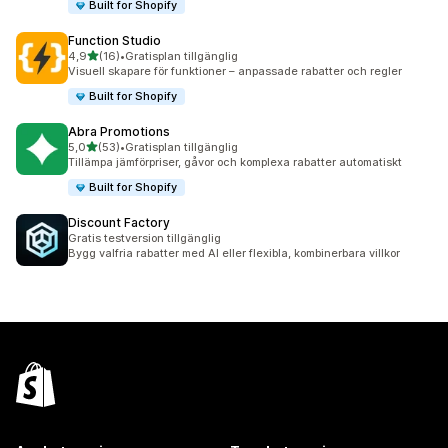
Built for Shopify
Function Studio
av 5 stjärnor
4,9
(16)
•
Gratisplan tillgänglig
16 recensioner totalt
Visuell skapare för funktioner – anpassade rabatter och regler
Built for Shopify
Abra Promotions
av 5 stjärnor
5,0
(53)
•
Gratisplan tillgänglig
53 recensioner totalt
Tillämpa jämförpriser, gåvor och komplexa rabatter automatiskt
Built for Shopify
Discount Factory
Gratis testversion tillgänglig
Bygg valfria rabatter med AI eller flexibla, kombinerbara villkor