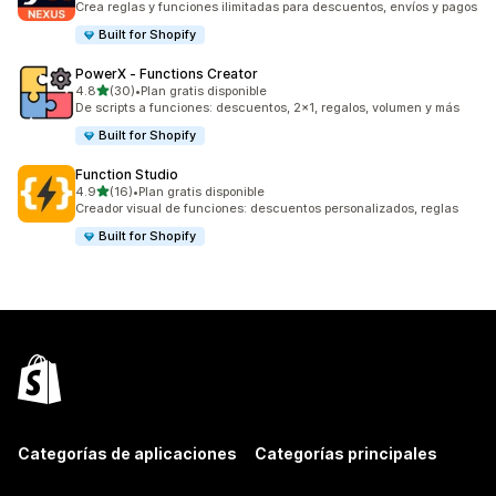
Crea reglas y funciones ilimitadas para descuentos, envíos y pagos
Built for Shopify
PowerX ‑ Functions Creator
de 5 estrellas
4.8
(30)
•
Plan gratis disponible
30 reseñas en total
De scripts a funciones: descuentos, 2x1, regalos, volumen y más
Built for Shopify
Function Studio
de 5 estrellas
4.9
(16)
•
Plan gratis disponible
16 reseñas en total
Creador visual de funciones: descuentos personalizados, reglas
Built for Shopify
Categorías de aplicaciones
Categorías principales