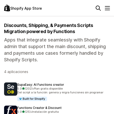
Shopify App Store
Discounts, Shipping, & Payments Scripts
Migration powered by Functions
Apps that integrate seamlessly with Shopify
admin that support the main discount, shipping
and payments use cases formerly handled by
Shopify Scripts.
4 aplicaciones
SupaEasy: AI Functions creator
de 5 estrellas
5.0
(202)
•
Plan gratis disponible
202 reseñas en total
Del script a la función: genera y migra funciones sin programar
Built for Shopify
Functions Creator & Discount
de 5 estrellas
5.0
(25)
•
Instalación gratuita
25 reseñas en total