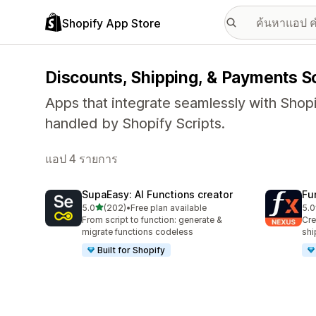
Shopify App Store
Discounts, Shipping, & Payments S
Apps that integrate seamlessly with Shop
handled by Shopify Scripts.
แอป 4 รายการ
SupaEasy: AI Functions creator
Fu
เต็ม 5 ดาว
5.0
(202)
•
Free plan available
5.0
ทั้งหมด 202 รีวิว
ทั้ง
From script to function: generate &
Cre
migrate functions codeless
shi
Built for Shopify