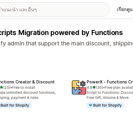
เรียกดู
cripts Migration powered by Functions
ify admin that support the main discount, shipp
nctions Creator & Discount
PowerX ‑ Functions Cr
เต็ม 5 ดาว
เต็ม 5 ดาว
(25)
•
Free to install
4.8
(30)
•
Free plan availa
หมด 25 รีวิว
ทั้งหมด 30 รีวิว
ate unlimited discount functions,
Script to Functions: Disco
pping, payment & rules
Free Gift, Volume & More
Built for Shopify
Built for Shopify