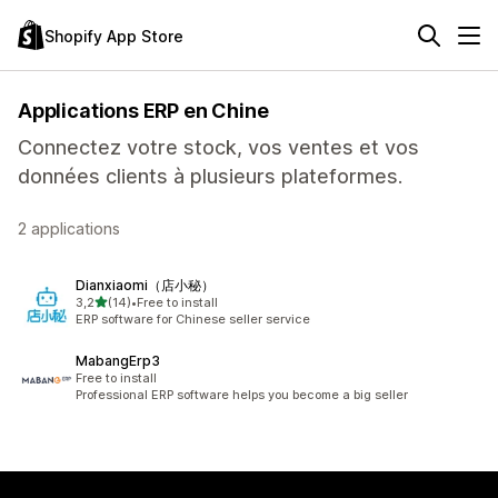
Shopify App Store
Applications ERP en Chine
Connectez votre stock, vos ventes et vos
données clients à plusieurs plateformes.
2 applications
Dianxiaomi（店小秘）
étoile(s) sur 5
3,2
(14)
•
Free to install
14 avis au total
ERP software for Chinese seller service
MabangErp3
Free to install
Professional ERP software helps you become a big seller