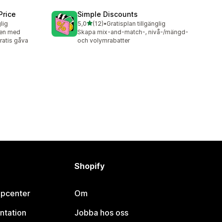
Price
Simple Discounts
av 5 stjärnor
lig
5,0
(12)
•
Gratisplan tillgänglig
12 recensioner totalt
den med
Skapa mix-and-match-, nivå-/mängd-
ratis gåva
och volymrabatter
Shopify
lpcenter
Om
ntation
Jobba hos oss