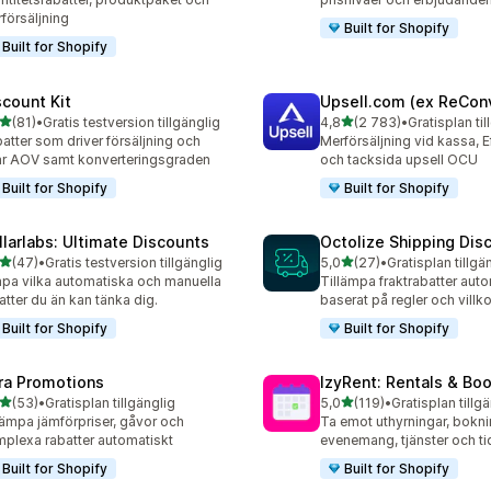
försäljning
Built for Shopify
Built for Shopify
scount Kit
Upsell.com (ex ReCon
av 5 stjärnor
av 5 stjärnor
(81)
•
Gratis testversion tillgänglig
4,8
(2 783)
•
Gratisplan til
recensioner totalt
2783 recensioner totalt
atter som driver försäljning och
Merförsäljning vid kassa, E
r AOV samt konverteringsgraden
och tacksida upsell OCU
Built for Shopify
Built for Shopify
llarlabs: Ultimate Discounts
Octolize Shipping Dis
av 5 stjärnor
av 5 stjärnor
(47)
•
Gratis testversion tillgänglig
5,0
(27)
•
Gratisplan tillgä
recensioner totalt
27 recensioner totalt
pa vilka automatiska och manuella
Tillämpa fraktrabatter aut
atter du än kan tänka dig.
baserat på regler och villko
Built for Shopify
Built for Shopify
ra Promotions
IzyRent: Rentals & Bo
av 5 stjärnor
av 5 stjärnor
(53)
•
Gratisplan tillgänglig
5,0
(119)
•
Gratisplan tillg
recensioner totalt
119 recensioner totalt
lämpa jämförpriser, gåvor och
Ta emot uthyrningar, bokni
plexa rabatter automatiskt
evenemang, tjänster och t
Built for Shopify
Built for Shopify