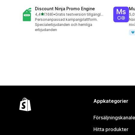
Discount Ninja Promo Engine
Mu
av 5 stjärnor
4,4
(168)
•
Gratis testversion tillgänglig
5,0
168 recensioner totalt
22 
Personanpassad kampanjplattform.
Näs
Specialerbjudanden och hemliga
niv
erbjudanden
Appkategorier
Försäljningskanale
Hitta produkter