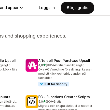
land appar
Logga in
Börja gratis
ons and shopping experiences.
le Upsell
Aftersell Post Purchase Upsell
av 5 stjärnor
lgänglig
4,8
(885)
•
Gratisplan tillgänglig
885 recensioner totalt
p, köp x få y
Öka AOV med merförsäljning i kassan
med ett klick och erbjudanden på
tacksidan
Built for Shopify
counts
FC ‑ Functions Creator Scripts
av 5 stjärnor
Gratis testversion tillgänglig
5,0
(90)
•
Gratis
90 recensioner totalt
ymrabatter,
Migrera och skapa skript eller rabatter
n
med en funktionsredigerare