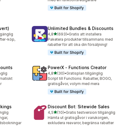
Built for Shopify
vert)
Unlimited Bundles & Discounts
av 5 stjärnor
lgänglig
4,8
(693)
•
Gratis att installera
693 recensioner totalt
fter-köp,
Paketera produkter tillsammans med
rabatter för att öka din försäljning!
Built for Shopify
counts
PowerX ‑ Functions Creator
av 5 stjärnor
nglig
4,8
(30)
•
Gratisplan tillgänglig
30 recensioner totalt
omatiskt
Script till Functions: Rabatter, BOGO,
r
gratisgåvor, volym med mera
Built for Shopify
okings
Discount Bot: Sitewide Sales
av 5 stjärnor
änglig
4,5
(10)
•
Gratis testversion tillgänglig
10 recensioner totalt
ngar,
Hämta ut gratisgåvor i varukorgen,
idsbokningar
exkludera reavaror, begränsa rabatter