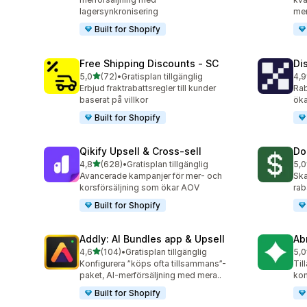
lagersynkronisering
mer
Built for Shopify
Free Shipping Discounts ‑ SC
Di
av 5 stjärnor
5,0
(72)
•
Gratisplan tillgänglig
4,9
72 recensioner totalt
81 
Erbjud fraktrabattsregler till kunder
Rab
baserat på villkor
öka
Built for Shopify
Qikify Upsell & Cross‑sell
Do
av 5 stjärnor
4,8
(628)
•
Gratisplan tillgänglig
5,0
628 recensioner totalt
47 
Avancerade kampanjer för mer- och
Ska
korsförsäljning som ökar AOV
rab
Built for Shopify
Addly: AI Bundles app & Upsell
Ab
av 5 stjärnor
4,6
(104)
•
Gratisplan tillgänglig
5,0
104 recensioner totalt
53 
Konfigurera ”köps ofta tillsammans”-
Til
paket, AI-merförsäljning med mera..
kom
Built for Shopify