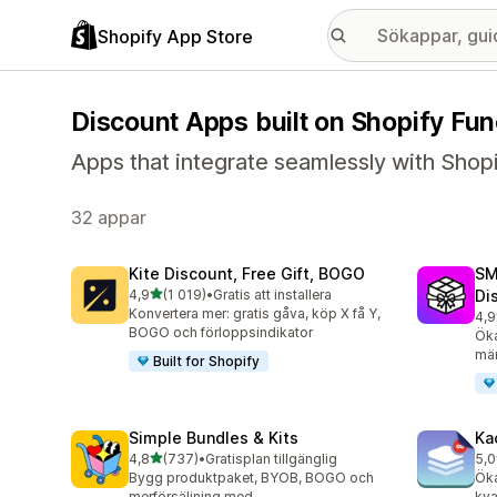
Shopify App Store
Discount Apps built on Shopify Fun
Apps that integrate seamlessly with Shop
32 appar
Kite Discount, Free Gift, BOGO
SM
av 5 stjärnor
4,9
(1 019)
•
Gratis att installera
Di
1019 recensioner totalt
Konvertera mer: gratis gåva, köp X få Y,
4,9
266
BOGO och förloppsindikator
Ök
män
Built for Shopify
Simple Bundles & Kits
Ka
av 5 stjärnor
4,8
(737)
•
Gratisplan tillgänglig
5,0
737 recensioner totalt
509
Bygg produktpaket, BYOB, BOGO och
Ök
merförsäljning med
kva