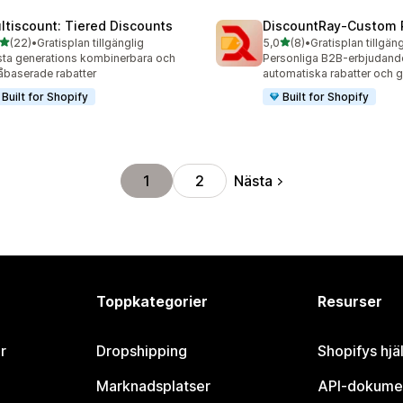
ltiscount: Tiered Discounts
DiscountRay‑Custom 
av 5 stjärnor
av 5 stjärnor
(22)
•
Gratisplan tillgänglig
5,0
(8)
•
Gratisplan tillgäng
recensioner totalt
8 recensioner totalt
ta generations kombinerbara och
Personliga B2B-erbjudan
åbaserade rabatter
automatiska rabatter och g
Built for Shopify
Built for Shopify
Nästa
1
2
Toppkategorier
Resurser
r
Dropshipping
Shopifys hjä
Marknadsplatser
API-dokume