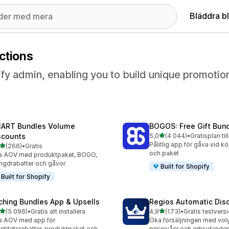
Bläddra b
ctions
ify admin, enabling you to build unique promoti
ART Bundles Volume
BOGOS: Free Gift Bund
av 5 stjärnor
scounts
5,0
(4 044)
•
Gratisplan til
4044 recensioner totalt
Pålitlig app för gåva vid kö
av 5 stjärnor
(266)
•
Gratis
 recensioner totalt
och paket
a AOV med produktpaket, BOGO,
gdrabatter och gåvor
Built for Shopify
Built for Shopify
ching Bundles App & Upsells
Regios Automatic Dis
av 5 stjärnor
av 5 stjärnor
(5 096)
•
Gratis att installera
4,9
(173)
•
6 recensioner totalt
173 recensioner totalt
a AOV med app för
Öka försäljningen med vol
ntitetsrabatter, produktpaket och
prisnivåer och erbjudande