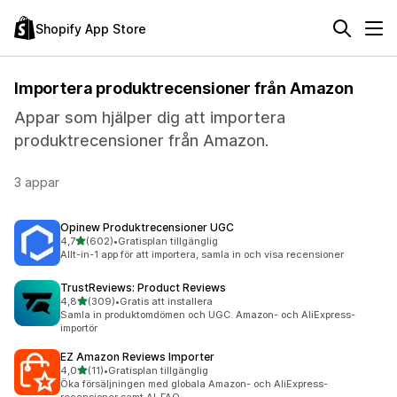
Shopify App Store
Importera produktrecensioner från Amazon
Appar som hjälper dig att importera
produktrecensioner från Amazon.
3 appar
Opinew Produktrecensioner UGC
av 5 stjärnor
4,7
(602)
•
Gratisplan tillgänglig
602 recensioner totalt
Allt-in-1 app för att importera, samla in och visa recensioner
TrustReviews: Product Reviews
av 5 stjärnor
4,8
(309)
•
Gratis att installera
309 recensioner totalt
Samla in produktomdömen och UGC. Amazon- och AliExpress-
importör
EZ Amazon Reviews Importer
av 5 stjärnor
4,0
(11)
•
Gratisplan tillgänglig
11 recensioner totalt
Öka försäljningen med globala Amazon- och AliExpress-