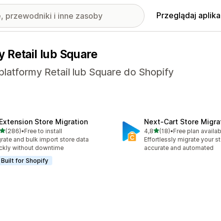
Przeglądaj aplika
 Retail lub Square
platformy Retail lub Square do Shopify
tExtension Store Migration
Next‑Cart Store Migra
na 5 gwiazdek
na 5 gwiazdek
(286)
•
Free to install
4,8
(18)
•
Free plan availab
zna liczba recenzji: 286
Łączna liczba recenzji: 18
rate and bulk import store data
Effortlessly migrate your 
ckly without downtime
accurate and automated
Built for Shopify