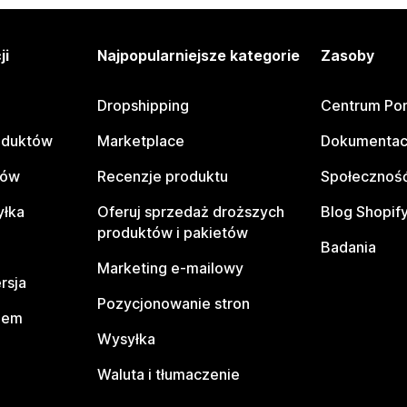
ji
Najpopularniejsze kategorie
Zasoby
Dropshipping
Centrum Po
oduktów
Marketplace
Dokumentac
tów
Recenzje produktu
Społeczność
yłka
Oferuj sprzedaż droższych
Blog Shopif
produktów i pakietów
Badania
Marketing e-mailowy
rsja
Pozycjonowanie stron
pem
Wysyłka
Waluta i tłumaczenie