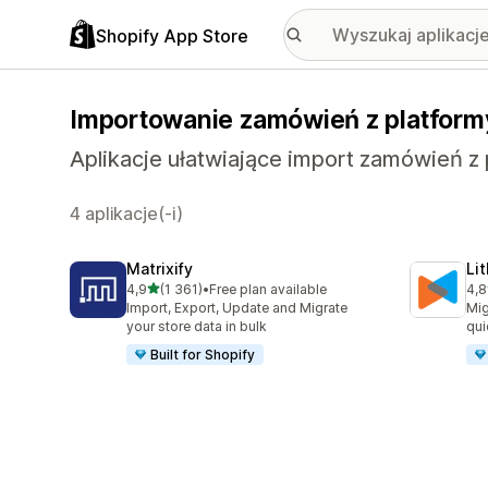
Shopify App Store
Importowanie zamówień z platformy
Aplikacje ułatwiające import zamówień z 
4 aplikacje(-i)
Matrixify
Li
na 5 gwiazdek
4,9
(1 361)
•
Free plan available
4,8
Łączna liczba recenzji: 1361
Łąc
Import, Export, Update and Migrate
Mig
your store data in bulk
qui
Built for Shopify