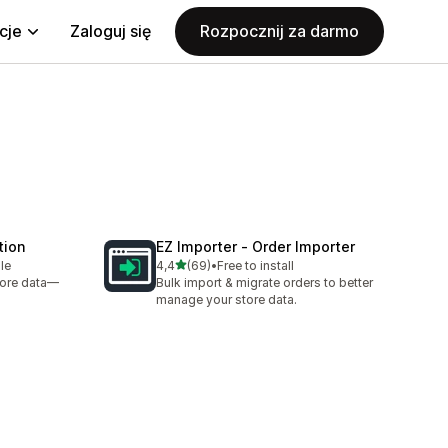
cje
Zaloguj się
Rozpocznij za darmo
tion
EZ Importer ‑ Order Importer
na 5 gwiazdek
le
4,4
(69)
•
Free to install
Łączna liczba recenzji: 69
store data—
Bulk import & migrate orders to better
manage your store data.