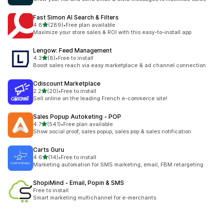
Fast Simon AI Search & Filters
별 5개 중
4.8
(289)
•
Free plan available
총 리뷰 289개
Maximize your store sales & ROI with this easy-to-install app.
Lengow: Feed Management
별 5개 중
4.3
(8)
•
Free to install
총 리뷰 8개
Boost sales reach via easy marketplace & ad channel connection
Cdiscount Marketplace
별 5개 중
2.2
(20)
•
Free to install
총 리뷰 20개
Sell online on the leading French e-commerce site!
Sales Popup Autoketing ‑ POP
별 5개 중
4.7
(541)
•
Free plan available
총 리뷰 541개
Show social proof, sales popup, sales pop & sales notification
Carts Guru
별 5개 중
4.6
(14)
•
Free to install
총 리뷰 14개
Marketing automation for SMS marketing, email, FBM retargeting
ShopiMind ‑ Email, Popin & SMS
Free to install
Smart marketing multichannel for e-merchants