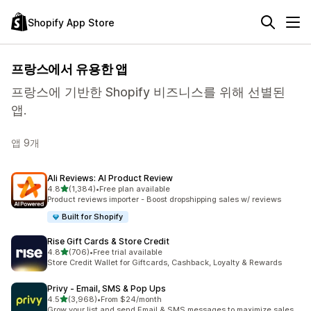
Shopify App Store
프랑스에서 유용한 앱
프랑스에 기반한 Shopify 비즈니스를 위해 선별된
앱.
앱 9개
Ali Reviews: AI Product Review
별 5개 중
4.8
(1,384)
•
Free plan available
총 리뷰 1384개
Product reviews importer - Boost dropshipping sales w/ reviews
Built for Shopify
Rise Gift Cards & Store Credit
별 5개 중
4.8
(706)
•
Free trial available
총 리뷰 706개
Store Credit Wallet for Giftcards, Cashback, Loyalty & Rewards
Privy ‑ Email, SMS & Pop Ups
별 5개 중
4.5
(3,968)
•
From $24/month
총 리뷰 3968개
Grow your list and send Email & SMS messages to maximize sales