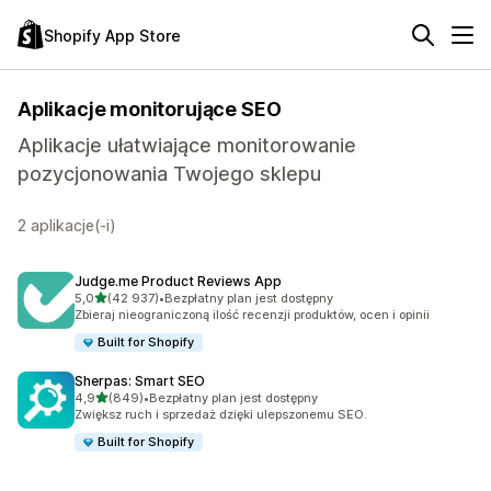
Shopify App Store
Aplikacje monitorujące SEO
Aplikacje ułatwiające monitorowanie
pozycjonowania Twojego sklepu
2 aplikacje(-i)
Judge.me Product Reviews App
na 5 gwiazdek
5,0
(42 937)
•
Bezpłatny plan jest dostępny
Łączna liczba recenzji: 42937
Zbieraj nieograniczoną ilość recenzji produktów, ocen i opinii
Built for Shopify
Sherpas: Smart SEO
na 5 gwiazdek
4,9
(849)
•
Bezpłatny plan jest dostępny
Łączna liczba recenzji: 849
Zwiększ ruch i sprzedaż dzięki ulepszonemu SEO.
Built for Shopify