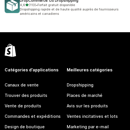
DropCommerce: US Dropshipping
étoile(s) sur 5
4,6
(113)
•
Forfait gratuit disponible
113 avis au total
Dropshipping rapide et de haute qualité auprès de fournisseurs
américains et canadiens
Catégories d’applications
Meilleures catégories
Canaux de vente
Dropshipping
Trouver des produits
Places de marché
Vente de produits
Avis sur les produits
Commandes et expéditions
Ventes incitatives et lots
Design de boutique
Marketing par e-mail