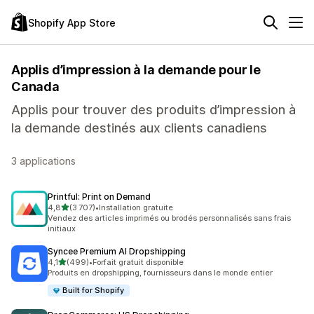
Shopify App Store
Applis d’impression à la demande pour le
Canada
Applis pour trouver des produits d’impression à
la demande destinés aux clients canadiens
3 applications
Printful: Print on Demand
étoile(s) sur 5
4,8
(3 707)
•
Installation gratuite
3707 avis au total
Vendez des articles imprimés ou brodés personnalisés sans frais
initiaux
Syncee Premium AI Dropshipping
étoile(s) sur 5
4,1
(499)
•
Forfait gratuit disponible
499 avis au total
Produits en dropshipping, fournisseurs dans le monde entier
Built for Shopify