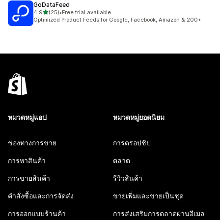
GoDataFeed
เต็ม 5 ดาว
4.9
(25)
•
Free trial available
ทั้งหมด 25 รีวิว
Optimized Product Feeds for Google, Facebook, Amazon & 200+
หมวดหมู่แอป
หมวดหมู่ยอดนิยม
ช่องทางการขาย
การดรอปชิป
การหาสินค้า
ตลาด
การขายสินค้า
รีวิวสินค้า
คำสั่งซื้อและการจัดส่ง
ขายเพิ่มและขายเป็นชุด
การออกแบบร้านค้า
การส่งเสริมการตลาดผ่านอีเมล