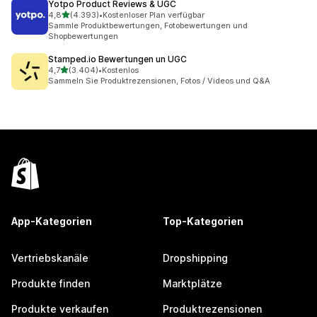
Yotpo Product Reviews & UGC
von 5 Sternen
4,8
(4.393)
•
Kostenloser Plan verfügbar
4393 Rezensionen insgesamt
Sammle Produktbewertungen, Fotobewertungen und
Shopbewertungen
Stamped.io Bewertungen un UGC
von 5 Sternen
4,7
(3.404)
•
Kostenlos
3404 Rezensionen insgesamt
Sammeln Sie Produktrezensionen, Fotos / Videos und Q&A
App-Kategorien
Top-Kategorien
Vertriebskanäle
Dropshipping
Produkte finden
Marktplätze
Produkte verkaufen
Produktrezensionen