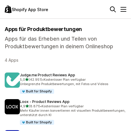
Shopify App Store
Apps für Produktbewertungen
Apps für das Erheben und Teilen von
Produktbewertungen in deinem Onlineshop
4 Apps
Judge.me Product Reviews App
von 5 Sternen
5,0
(42.951)
•
Kostenloser Plan verfügbar
42951 Rezensionen insgesamt
Unbegrenzte Produktbewertungen, mit Fotos und Videos
Built for Shopify
Loox ‑ Product Reviews App
von 5 Sternen
4,9
(8.871)
•
Kostenloser Plan verfügbar
8871 Rezensionen insgesamt
Mehr Käufer:innen konvertieren mit visuellen Produktbewertungen,
unterstützt durch KI
Built for Shopify