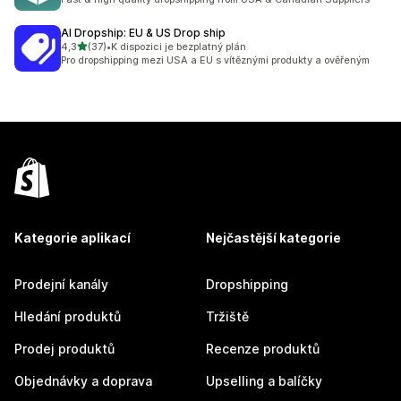
AI Dropship: EU & US Drop ship
z 5 hvězd
4,3
(37)
•
K dispozici je bezplatný plán
Celkový počet recenzí: 37
Pro dropshipping mezi USA a EU s vítěznými produkty a ověřeným
Kategorie aplikací
Nejčastější kategorie
Prodejní kanály
Dropshipping
Hledání produktů
Tržiště
Prodej produktů
Recenze produktů
Objednávky a doprava
Upselling a balíčky