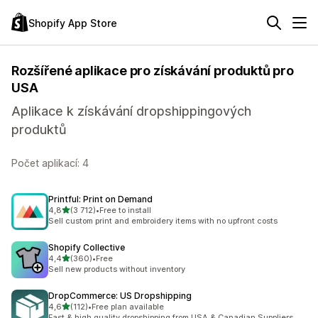
Shopify App Store
Rozšířené aplikace pro získávání produktů pro
USA
Aplikace k získávání dropshippingových
produktů
Počet aplikací: 4
Printful: Print on Demand
z 5 hvězd
4,8
(3 712)
•
Free to install
Celkový počet recenzí: 3712
Sell custom print and embroidery items with no upfront costs
Shopify Collective
z 5 hvězd
4,4
(360)
•
Free
Celkový počet recenzí: 360
Sell new products without inventory
DropCommerce: US Dropshipping
z 5 hvězd
4,6
(112)
•
Free plan available
Celkový počet recenzí: 112
Fast & high quality dropshipping from USA & Canadian Suppliers