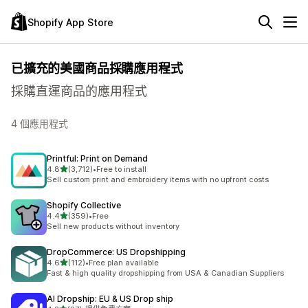
Shopify App Store
已擴充的美國商品採購應用程式
採購直運商品的應用程式
4 個應用程式
Printful: Print on Demand
滿分 5 顆星
4.8
(3,712)
•
Free to install
共有 3712 則評價
Sell custom print and embroidery items with no upfront costs
Shopify Collective
滿分 5 顆星
4.4
(359)
•
Free
共有 359 則評價
Sell new products without inventory
DropCommerce: US Dropshipping
滿分 5 顆星
4.6
(112)
•
Free plan available
共有 112 則評價
Fast & high quality dropshipping from USA & Canadian Suppliers
AI Dropship: EU & US Drop ship