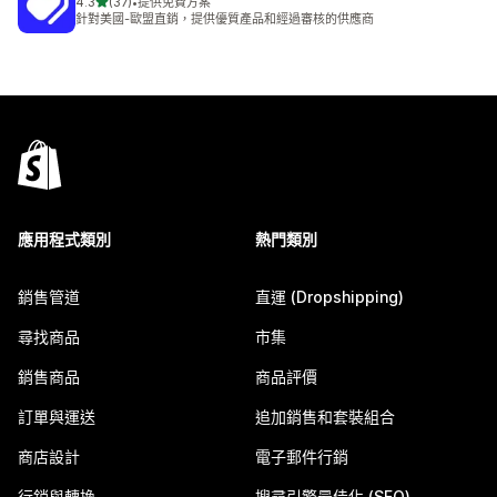
滿分 5 顆星
4.3
(37)
•
提供免費方案
共有 37 則評價
針對美國-歐盟直銷，提供優質產品和經過審核的供應商
應用程式類別
熱門類別
銷售管道
直運 (Dropshipping)
尋找商品
市集
銷售商品
商品評價
訂單與運送
追加銷售和套裝組合
商店設計
電子郵件行銷
行銷與轉換
搜尋引擎最佳化 (SEO)