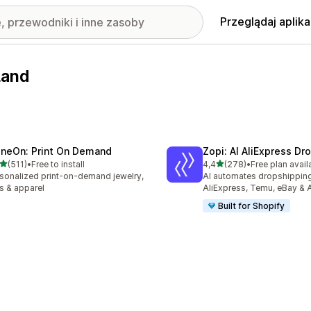
Przeglądaj aplika
Land
ineOn: Print On Demand
Zopi: AI AliExpress Dr
na 5 gwiazdek
na 5 gwiazdek
(511)
•
Free to install
4,4
(278)
•
Free plan avail
zna liczba recenzji: 511
Łączna liczba recenzji: 27
sonalized print-on-demand jewelry,
AI automates dropshipping
ts & apparel
AliExpress, Temu, eBay &
Built for Shopify