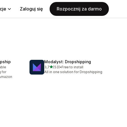
cje
Zaloguj się
Rozpocznij za darmo
opship
Modalyst: Dropshipping
na 5 gwiazdek
able
3,7
(53)
•
Free to install
8
Łączna liczba recenzji: 53
 for
All in one solution for Dropshipping
 Amazon