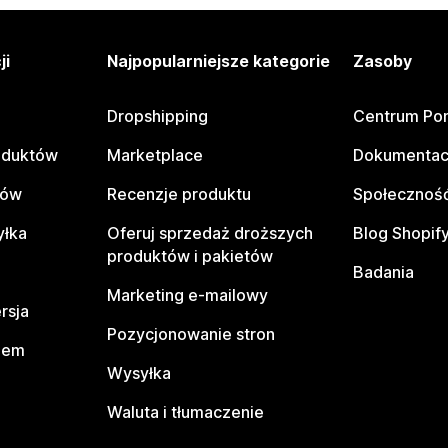
ji
Najpopularniejsze kategorie
Zasoby
Dropshipping
Centrum Po
oduktów
Marketplace
Dokumentac
tów
Recenzje produktu
Społeczność
yłka
Oferuj sprzedaż droższych
Blog Shopif
produktów i pakietów
Badania
Marketing e-mailowy
rsja
Pozycjonowanie stron
pem
Wysyłka
Waluta i tłumaczenie