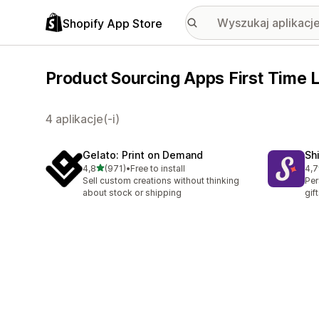
Shopify App Store
Product Sourcing Apps First Time 
4 aplikacje(-i)
Gelato: Print on Demand
Sh
na 5 gwiazdek
4,8
(971)
•
Free to install
4,7
Łączna liczba recenzji: 971
Łąc
Sell custom creations without thinking
Per
about stock or shipping
gif