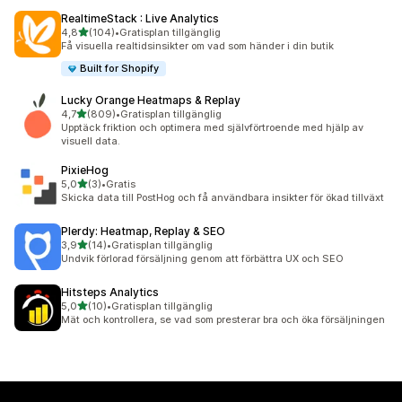
RealtimeStack : Live Analytics
av 5 stjärnor
4,8
(104)
•
Gratisplan tillgänglig
104 recensioner totalt
Få visuella realtidsinsikter om vad som händer i din butik
Built for Shopify
Lucky Orange Heatmaps & Replay
av 5 stjärnor
4,7
(809)
•
Gratisplan tillgänglig
809 recensioner totalt
Upptäck friktion och optimera med självförtroende med hjälp av
visuell data.
PixieHog
av 5 stjärnor
5,0
(3)
•
Gratis
3 recensioner totalt
Skicka data till PostHog och få användbara insikter för ökad tillväxt
Plerdy: Heatmap, Replay & SEO
av 5 stjärnor
3,9
(14)
•
Gratisplan tillgänglig
14 recensioner totalt
Undvik förlorad försäljning genom att förbättra UX och SEO
Hitsteps Analytics
av 5 stjärnor
5,0
(10)
•
Gratisplan tillgänglig
10 recensioner totalt
Mät och kontrollera, se vad som presterar bra och öka försäljningen