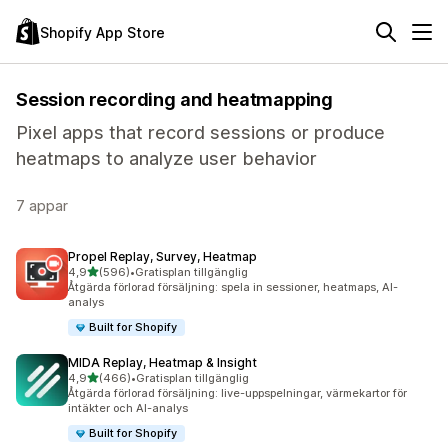
Shopify App Store
Session recording and heatmapping
Pixel apps that record sessions or produce
heatmaps to analyze user behavior
7 appar
Propel Replay, Survey, Heatmap
av 5 stjärnor
4,9
(596)
•
Gratisplan tillgänglig
596 recensioner totalt
Åtgärda förlorad försäljning: spela in sessioner, heatmaps, AI-
analys
Built for Shopify
MIDA Replay, Heatmap & Insight
av 5 stjärnor
4,9
(466)
•
Gratisplan tillgänglig
466 recensioner totalt
Åtgärda förlorad försäljning: live-uppspelningar, värmekartor för
intäkter och AI-analys
Built for Shopify