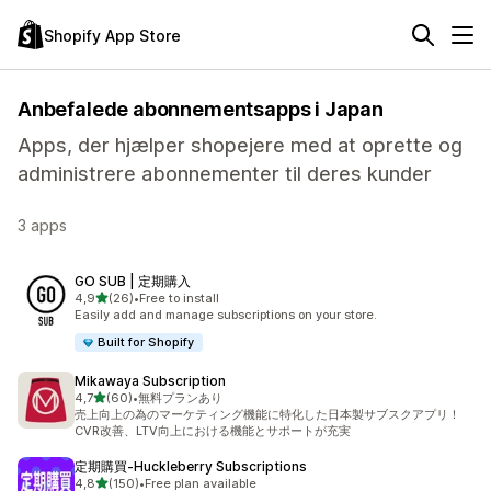
Shopify App Store
Anbefalede abonnementsapps i Japan
Apps, der hjælper shopejere med at oprette og
administrere abonnementer til deres kunder
3 apps
GO SUB | 定期購入
ud af 5 stjerner
4,9
(26)
•
Free to install
26 anmeldelser i alt
Easily add and manage subscriptions on your store.
Built for Shopify
Mikawaya Subscription
ud af 5 stjerner
4,7
(60)
•
無料プランあり
60 anmeldelser i alt
売上向上の為のマーケティング機能に特化した日本製サブスクアプリ！
CVR改善、LTV向上における機能とサポートが充実
定期購買‑Huckleberry Subscriptions
ud af 5 stjerner
4,8
(150)
•
Free plan available
150 anmeldelser i alt