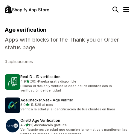
Shopify App Store
Age verification
Apps with blocks for the Thank you or Order
status page
3 aplicaciones
Real ID ‑ ID verification
de 5 estrellas
4.9
(30)
•
Prueba gratis disponible
30 reseñas en total
Elimina el fraude y verifica la edad de los clientes con la
verificación de identidad
AgeChecker.Net ‑ Age Verifier
de 5 estrellas
5.0
(1)
•
$25 al mes
1 reseñas en total
Verifica la edad y la identificación de tus clientes en línea
OneID Age Verification
de 5 estrellas
4.7
(2)
•
Instalación gratuita
2 reseñas en total
Verificaciones de edad que cumplen la normativa y mantienen las