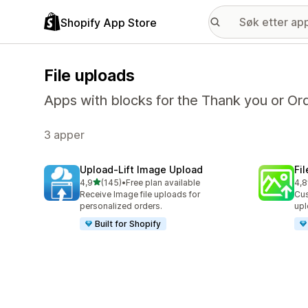
Shopify App Store
File uploads
Apps with blocks for the Thank you or Or
3 apper
Upload‑Lift Image Upload
Fi
av 5 stjerner
4,9
(145)
•
Free plan available
4,8
Totalt 145 omtaler
Tot
Receive Image file uploads for
Cus
personalized orders.
upl
Built for Shopify