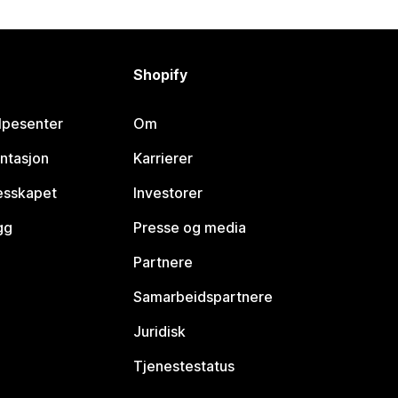
Shopify
lpesenter
Om
ntasjon
Karrierer
lesskapet
Investorer
gg
Presse og media
Partnere
Samarbeidspartnere
Juridisk
Tjenestestatus