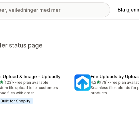
Bla gjen
der status page
le Upload & Image ‑ Uploadly
File Uploads by Uploa
av 5 stjerner
av 5 stjerner
(123)
•
Free plan available
4,2
(78)
•
Free plan availa
alt 123 omtaler
Totalt 78 omtaler
tom file upload to let customers
Seamless file uploads for 
oad files with order.
products
Built for Shopify