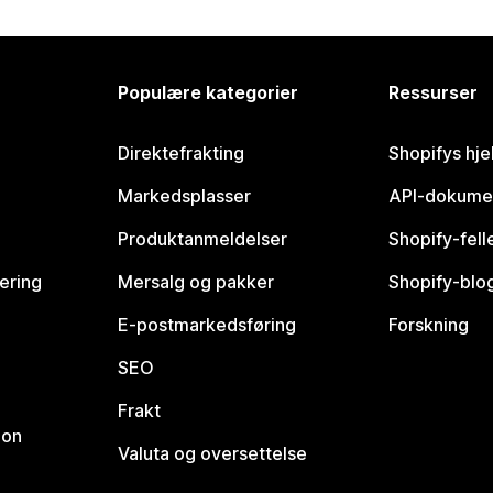
Populære kategorier
Ressurser
Direktefrakting
Shopifys hje
Markedsplasser
API-dokume
Produktanmeldelser
Shopify-fel
vering
Mersalg og pakker
Shopify-blo
E-postmarkedsføring
Forskning
SEO
Frakt
jon
Valuta og oversettelse