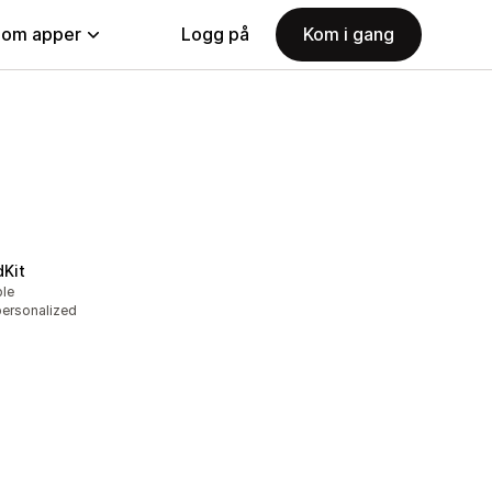
nom apper
Logg på
Kom i gang
dKit
ble
personalized